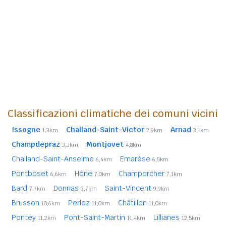
Classificazioni climatiche dei comuni vicini
Issogne
Challand-Saint-Victor
Arnad
1,3km
2,9km
3,1km
Champdepraz
Montjovet
3,3km
4,8km
Challand-Saint-Anselme
Emarèse
6,4km
6,5km
Pontboset
Hône
Champorcher
6,6km
7,0km
7,1km
Bard
Donnas
Saint-Vincent
7,7km
9,7km
9,9km
Brusson
Perloz
Châtillon
10,6km
11,0km
11,0km
Pontey
Pont-Saint-Martin
Lillianes
11,2km
11,4km
12,5km