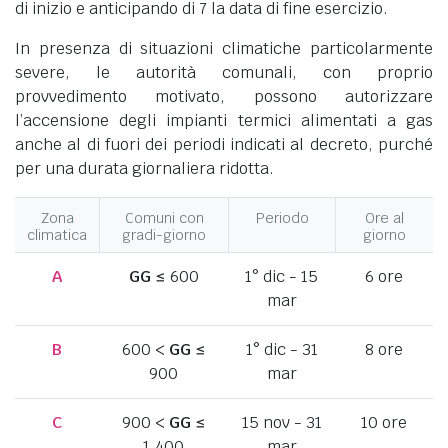
di inizio e anticipando di 7 la data di fine esercizio.
In presenza di situazioni climatiche particolarmente
severe, le autorità comunali, con proprio
provvedimento motivato, possono autorizzare
l’accensione degli impianti termici alimentati a gas
anche al di fuori dei periodi indicati al decreto, purché
per una durata giornaliera ridotta.
Zona
Comuni con
Periodo
Ore al
climatica
gradi-giorno
giorno
A
GG
≤ 600
1° dic - 15
6 ore
mar
B
600 <
GG
≤
1° dic - 31
8 ore
900
mar
C
900 <
GG
≤
15 nov - 31
10 ore
1.400
mar