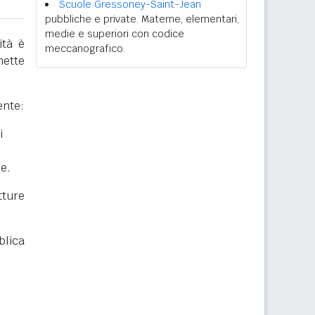
Scuole Gressoney-Saint-Jean
pubbliche e private. Materne, elementari,
medie e superiori con codice
ità è
meccanografico.
mette
ente:
i
he.
ture
blica