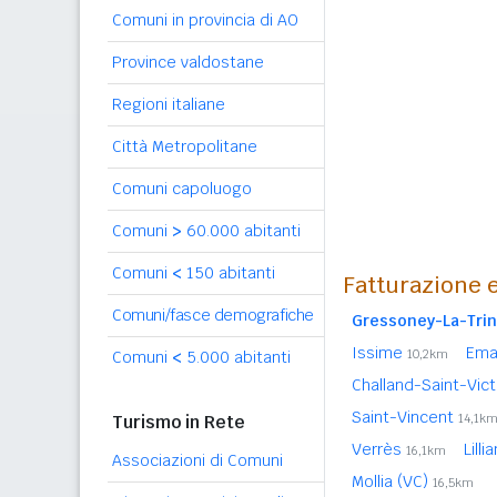
Comuni in provincia di AO
Province valdostane
Regioni italiane
Città Metropolitane
Comuni capoluogo
Comuni
>
60.000 abitanti
Comuni
<
150 abitanti
Fatturazione e
Comuni/fasce demografiche
Gressoney-La-Trin
Issime
Ema
10,2km
Comuni
<
5.000 abitanti
Challand-Saint-Vic
Saint-Vincent
Turismo in Rete
14,1k
Verrès
Lill
16,1km
Associazioni di Comuni
Mollia (VC)
16,5km