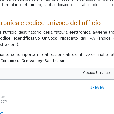
n
formato elettronico
, abbandonando in tal modo il sup
tronica e codice univoco dell'ufficio
ell'ufficio destinatario della fattura elettronica avviene tr
odice Identificativo Univoco
rilasciato dall'iPA (Indice 
trazioni).
ente sono riportati i dati essenziali da utilizzare nelle fa
l
Comune di Gressoney-Saint-Jean
.
Codice Univoco
UFI6J6
-Jean
10074
oz