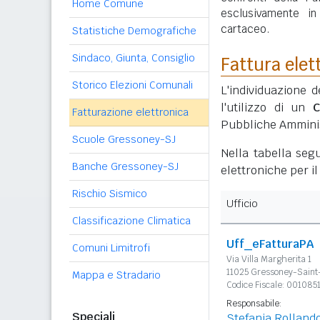
Home Comune
esclusivamente i
cartaceo.
Statistiche Demografiche
Sindaco, Giunta, Consiglio
Fattura elet
Storico Elezioni Comunali
L'individuazione d
l'utilizzo di un
C
Fatturazione elettronica
Pubbliche Amminis
Scuole Gressoney-SJ
Nella tabella segu
Banche Gressoney-SJ
elettroniche per i
Rischio Sismico
Ufficio
Classificazione Climatica
Uff_eFatturaPA
Comuni Limitrofi
Via Villa Margherita 1
11025 Gressoney-Saint
Mappa e Stradario
Codice Fiscale: 001085
Responsabile:
Speciali
Stefania Rolland