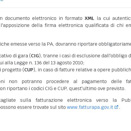
 documento elettronico in formato
XML
la cui autentic
l'apposizione della firma elettronica qualificata di chi e
niche emesse verso la PA, dovranno riportare obbligatoriam
cativo di gara (
CIG
), tranne i casi di esclusione dall'obbligo d
cui alla Legge n. 136 del 13 agosto 2010;
i progetto (
CUP
), in caso di fatture relative a opere pubblic
oni non potranno procedere al pagamento delle fat
on riportano i codici CIG e CUP, quest'ultimo ove previsto.
tagliate sulla fatturazione elettronica verso la Pub
ossono essere trovate sul sito
www.fatturapa.gov.it
.