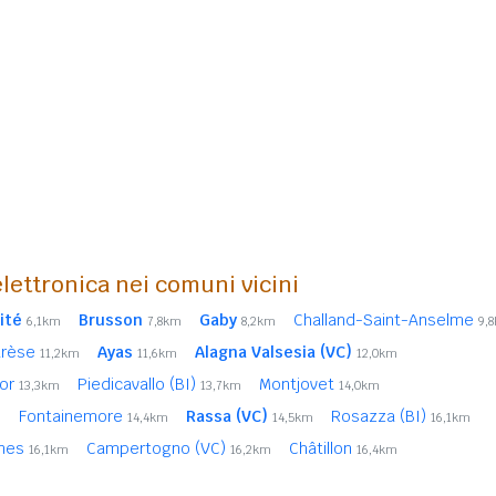
lettronica nei comuni vicini
ité
Brusson
Gaby
Challand-Saint-Anselme
6,1km
7,8km
8,2km
9,
rèse
Ayas
Alagna Valsesia (VC)
11,2km
11,6km
12,0km
tor
Piedicavallo (BI)
Montjovet
13,3km
13,7km
14,0km
Fontainemore
Rassa (VC)
Rosazza (BI)
m
14,4km
14,5km
16,1km
ianes
Campertogno (VC)
Châtillon
16,1km
16,2km
16,4km