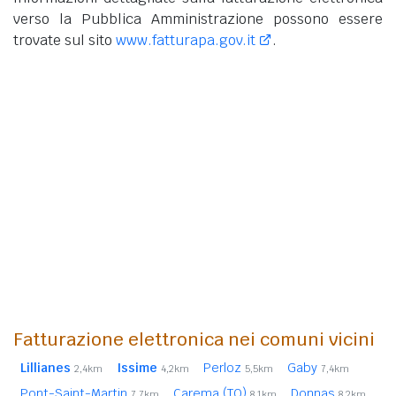
verso la Pubblica Amministrazione possono essere
trovate sul sito
www.fatturapa.gov.it
.
Fatturazione elettronica nei comuni vicini
Lillianes
Issime
Perloz
Gaby
2,4km
4,2km
5,5km
7,4km
Pont-Saint-Martin
Carema (TO)
Donnas
7,7km
8,1km
8,2km