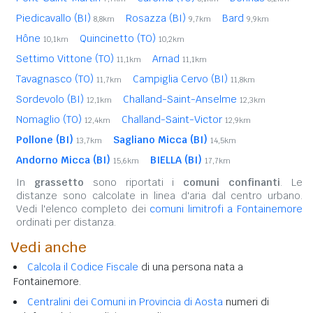
Piedicavallo (BI)
Rosazza (BI)
Bard
8,8km
9,7km
9,9km
Hône
Quincinetto (TO)
10,1km
10,2km
Settimo Vittone (TO)
Arnad
11,1km
11,1km
Tavagnasco (TO)
Campiglia Cervo (BI)
11,7km
11,8km
Sordevolo (BI)
Challand-Saint-Anselme
12,1km
12,3km
Nomaglio (TO)
Challand-Saint-Victor
12,4km
12,9km
Pollone (BI)
Sagliano Micca (BI)
13,7km
14,5km
Andorno Micca (BI)
BIELLA (BI)
15,6km
17,7km
In
grassetto
sono riportati i
comuni confinanti
. Le
distanze sono calcolate in linea d'aria dal centro urbano.
Vedi l'elenco completo dei
comuni limitrofi a Fontainemore
ordinati per distanza.
Vedi anche
Calcola il Codice Fiscale
di una persona nata a
Fontainemore.
Centralini dei Comuni in Provincia di Aosta
numeri di