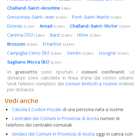
Challand-Saint-Anselme
9,8km
Gressoney-Saint-Jean
Pont-Saint-Martin
10,2km
11,0km
Donnas
Arnad
Challand-Saint-Victor
11,1km
11,5km
11,6km
Carema (TO)
Bard
Hône
11,8km
12,0km
12,0km
Brusson
Emarèse
12,6km
12,6km
Campiglia Cervo (BI)
Verrès
Issogne
12,6km
13,0km
13,5km
Sagliano Micca (BI)
16,1km
In
grassetto
sono riportati i
comuni confinanti
. Le
distanze sono calcolate in linea d'aria dal centro urbano.
Vedi l'elenco completo dei
comuni limitrofi a Issime
ordinati
per distanza.
Vedi anche
Calcola il Codice Fiscale
di una persona nata a Issime.
Centralini dei Comuni in Provincia di Aosta
numeri di
telefono dei centralini comunali.
Sindaci dei Comuni in Provincia di Aosta
oggi in carica con