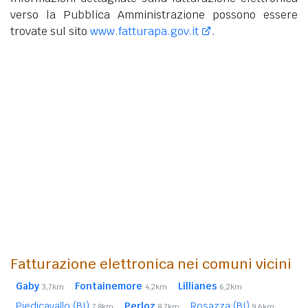
verso la Pubblica Amministrazione possono essere
trovate sul sito
www.fatturapa.gov.it
.
Fatturazione elettronica nei comuni vicini
Gaby
Fontainemore
Lillianes
3,7km
4,2km
6,2km
Piedicavallo (BI)
Perloz
Rosazza (BI)
7,8km
8,7km
9,6km