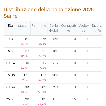
Distribuzione della popolazione 2025 -
Sarre
Età
Maschi
Femmine
Celibi
Coniugati
Vedovi
Divorziat
/Nubili
/e
/e
/e
0-4
82
76
158
0
0
51,9%
48,1%
5-9
87
93
180
0
0
48,3%
51,7%
10-14
90
112
202
0
0
44,6%
55,4%
15-19
151
135
286
0
0
52,8%
47,2%
20-24
108
109
214
3
0
49,8%
50,2%
25-29
120
89
193
15
0
57,4%
42,6%