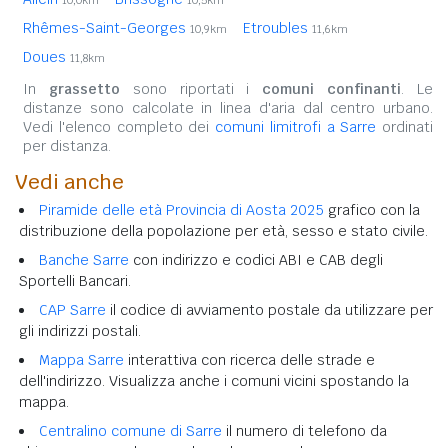
10,0km
10,5km
Rhêmes-Saint-Georges
Etroubles
10,9km
11,6km
Doues
11,8km
In
grassetto
sono riportati i
comuni confinanti
. Le
distanze sono calcolate in linea d'aria dal centro urbano.
Vedi l'elenco completo dei
comuni limitrofi a Sarre
ordinati
per distanza.
Vedi anche
Piramide delle età Provincia di Aosta 2025
grafico con la
distribuzione della popolazione per età, sesso e stato civile.
Banche Sarre
con indirizzo e codici ABI e CAB degli
Sportelli Bancari.
CAP Sarre
il codice di avviamento postale da utilizzare per
gli indirizzi postali.
Mappa Sarre
interattiva con ricerca delle strade e
dell'indirizzo. Visualizza anche i comuni vicini spostando la
mappa.
Centralino comune di Sarre
il numero di telefono da