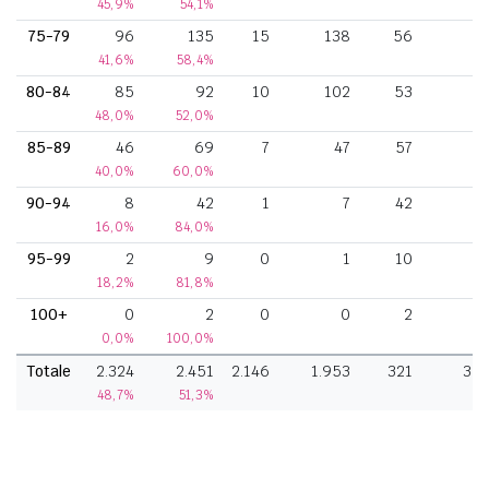
45,9%
54,1%
75-79
96
135
15
138
56
2
41,6%
58,4%
80-84
85
92
10
102
53
1
48,0%
52,0%
85-89
46
69
7
47
57
40,0%
60,0%
90-94
8
42
1
7
42
16,0%
84,0%
95-99
2
9
0
1
10
18,2%
81,8%
100+
0
2
0
0
2
0,0%
100,0%
Totale
2.324
2.451
2.146
1.953
321
35
48,7%
51,3%