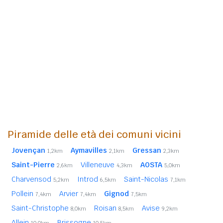
Piramide delle età dei comuni vicini
Jovençan
Aymavilles
Gressan
1,2km
2,1km
2,3km
Saint-Pierre
Villeneuve
AOSTA
2,6km
4,3km
5,0km
Charvensod
Introd
Saint-Nicolas
5,2km
6,5km
7,1km
Pollein
Arvier
Gignod
7,4km
7,4km
7,5km
Saint-Christophe
Roisan
Avise
8,0km
8,5km
9,2km
Allein
Brissogne