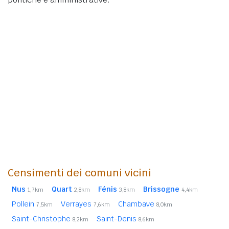
Censimenti dei comuni vicini
Nus
Quart
Fénis
Brissogne
1,7km
2,8km
3,8km
4,4km
Pollein
Verrayes
Chambave
7,5km
7,6km
8,0km
Saint-Christophe
Saint-Denis
8,2km
8,6km