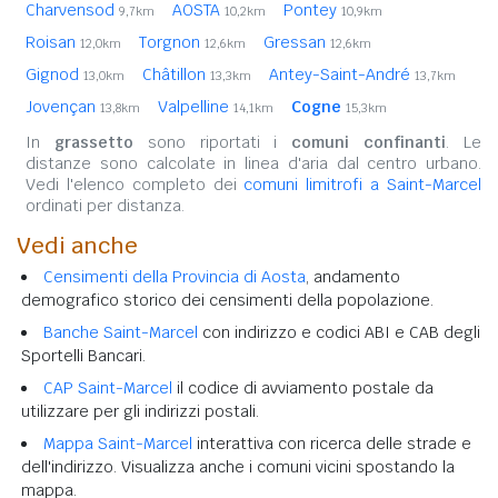
Charvensod
AOSTA
Pontey
9,7km
10,2km
10,9km
Roisan
Torgnon
Gressan
12,0km
12,6km
12,6km
Gignod
Châtillon
Antey-Saint-André
13,0km
13,3km
13,7km
Jovençan
Valpelline
Cogne
13,8km
14,1km
15,3km
In
grassetto
sono riportati i
comuni confinanti
. Le
distanze sono calcolate in linea d'aria dal centro urbano.
Vedi l'elenco completo dei
comuni limitrofi a Saint-Marcel
ordinati per distanza.
Vedi anche
Censimenti della Provincia di Aosta
, andamento
demografico storico dei censimenti della popolazione.
Banche Saint-Marcel
con indirizzo e codici ABI e CAB degli
Sportelli Bancari.
CAP Saint-Marcel
il codice di avviamento postale da
utilizzare per gli indirizzi postali.
Mappa Saint-Marcel
interattiva con ricerca delle strade e
dell'indirizzo. Visualizza anche i comuni vicini spostando la
mappa.