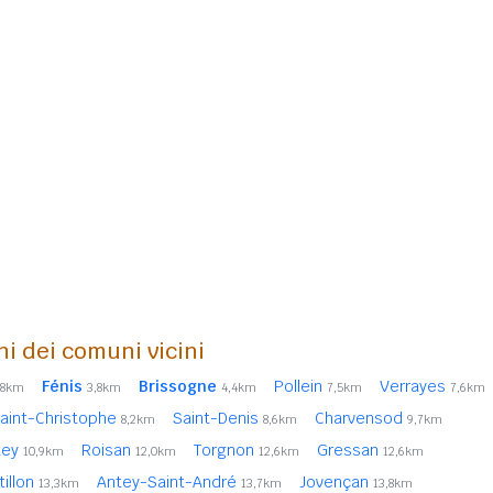
ni dei comuni vicini
Fénis
Brissogne
Pollein
Verrayes
,8km
3,8km
4,4km
7,5km
7,6km
aint-Christophe
Saint-Denis
Charvensod
8,2km
8,6km
9,7km
tey
Roisan
Torgnon
Gressan
10,9km
12,0km
12,6km
12,6km
tillon
Antey-Saint-André
Jovençan
13,3km
13,7km
13,8km