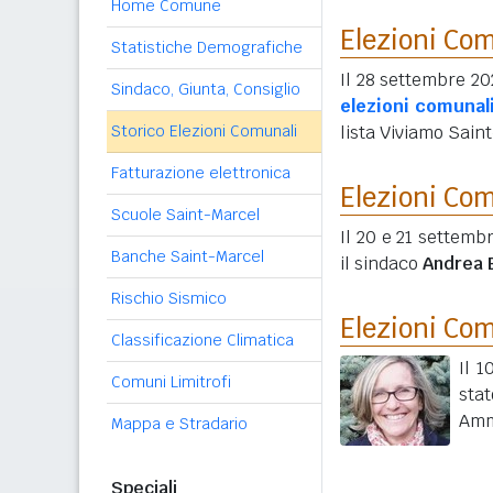
Home Comune
Elezioni Co
Statistiche Demografiche
Il 28 settembre 20
Sindaco, Giunta, Consiglio
elezioni comunal
Storico Elezioni Comunali
lista Viviamo Sain
Fatturazione elettronica
Elezioni Co
Scuole Saint-Marcel
Il 20 e 21 settemb
Banche Saint-Marcel
il sindaco
Andrea 
Rischio Sismico
Elezioni Co
Classificazione Climatica
Il 
Comuni Limitrofi
sta
Amm
Mappa e Stradario
Speciali