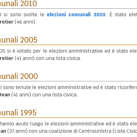
munali 2010
0 si sono svolte le
elezioni comunali 2010
. È stato elet
retier
(46 anni)
.
munali 2005
5 si è votato per le elezioni amministrative ed è stato elet
retier
(41 anni)
con una lista civica.
munali 2000
i sono tenute le elezioni amministrative ed è stato riconfe
 Rean
(41 anni)
con una lista civica.
munali 1995
hanno avuto luogo le elezioni amministrative ed è stato elet
ean
(37 anni)
con una coalizione di Centrosinistra (Liste Civi