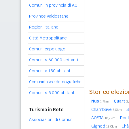
Comuni in provincia di AO
Province valdostane
Regioni italiane
Città Metropolitane
Comuni capoluogo
Comuni
>
60.000 abitanti
Comuni
<
150 abitanti
Comuni/fasce demografiche
Storico elezio
Comuni
<
5.000 abitanti
Nus
Quart
1,7km
2
Turismo in Rete
Chambave
S
8,0km
AOSTA
Pon
10,2km
Associazioni di Comuni
Gignod
Châ
13,0km