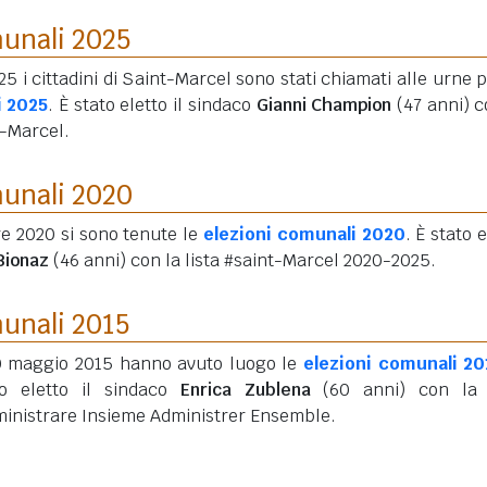
munali 2025
25 i cittadini di Saint-Marcel sono stati chiamati alle urne p
i 2025
. È stato eletto il sindaco
Gianni Champion
(47 anni)
c
t-Marcel.
munali 2020
re 2020 si sono tenute le
elezioni comunali 2020
. È stato 
Bionaz
(46 anni)
con la lista #saint-Marcel 2020-2025.
munali 2015
10 maggio 2015 hanno avuto luogo le
elezioni comunali 20
to eletto il sindaco
Enrica Zublena
(60 anni)
con la l
inistrare Insieme Administrer Ensemble.