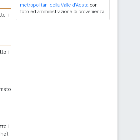
metropolitani della Valle d'Aosta
con
foto ed amministrazione di provenienza.
to il
to il
rmato
to il
che).