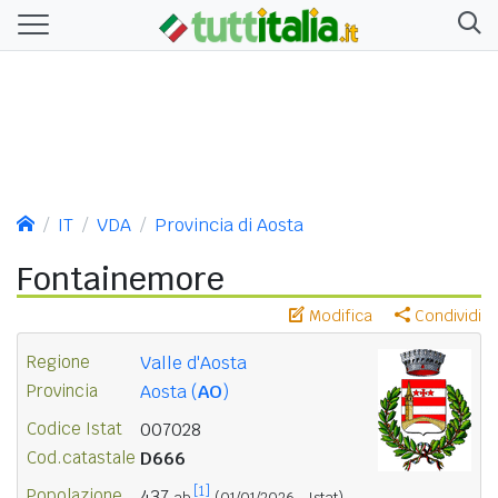
IT
VDA
Provincia di Aosta
Fontainemore
Modifica
Condividi
Regione
Valle d'Aosta
Provincia
Aosta (
AO
)
Codice Istat
007028
Cod.catastale
D666
[1]
Popolazione
437
ab.
(01/01/2026 - Istat)