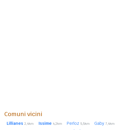
Comuni vicini
Lillianes
Issime
Perloz
Gaby
2,4km
4,2km
5,5km
7,4km