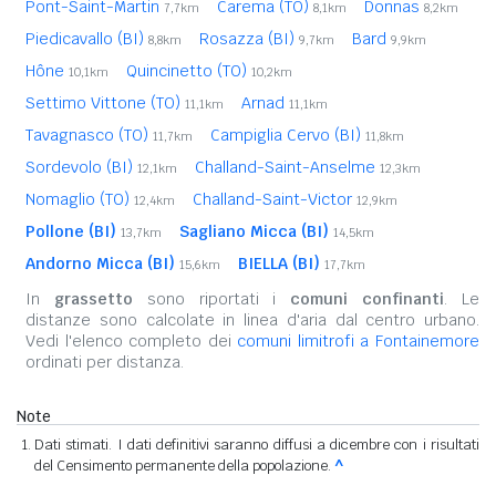
Pont-Saint-Martin
Carema (TO)
Donnas
7,7km
8,1km
8,2km
Piedicavallo (BI)
Rosazza (BI)
Bard
8,8km
9,7km
9,9km
Hône
Quincinetto (TO)
10,1km
10,2km
Settimo Vittone (TO)
Arnad
11,1km
11,1km
Tavagnasco (TO)
Campiglia Cervo (BI)
11,7km
11,8km
Sordevolo (BI)
Challand-Saint-Anselme
12,1km
12,3km
Nomaglio (TO)
Challand-Saint-Victor
12,4km
12,9km
Pollone (BI)
Sagliano Micca (BI)
13,7km
14,5km
Andorno Micca (BI)
BIELLA (BI)
15,6km
17,7km
In
grassetto
sono riportati i
comuni confinanti
. Le
distanze sono calcolate in linea d'aria dal centro urbano.
Vedi l'elenco completo dei
comuni limitrofi a Fontainemore
ordinati per distanza.
Note
Dati stimati. I dati definitivi saranno diffusi a dicembre con i risultati
del Censimento permanente della popolazione.
^