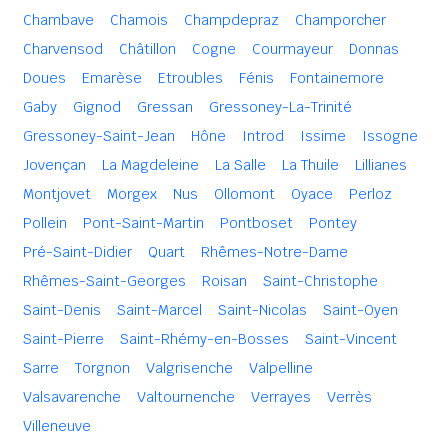
Chambave
Chamois
Champdepraz
Champorcher
Charvensod
Châtillon
Cogne
Courmayeur
Donnas
Doues
Emarèse
Etroubles
Fénis
Fontainemore
Gaby
Gignod
Gressan
Gressoney-La-Trinité
Gressoney-Saint-Jean
Hône
Introd
Issime
Issogne
Jovençan
La Magdeleine
La Salle
La Thuile
Lillianes
Montjovet
Morgex
Nus
Ollomont
Oyace
Perloz
Pollein
Pont-Saint-Martin
Pontboset
Pontey
Pré-Saint-Didier
Quart
Rhêmes-Notre-Dame
Rhêmes-Saint-Georges
Roisan
Saint-Christophe
Saint-Denis
Saint-Marcel
Saint-Nicolas
Saint-Oyen
Saint-Pierre
Saint-Rhémy-en-Bosses
Saint-Vincent
Sarre
Torgnon
Valgrisenche
Valpelline
Valsavarenche
Valtournenche
Verrayes
Verrès
Villeneuve