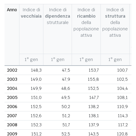
Anno
Indice di
Indice di
Indice di
Indice di
I
vecchiaia
dipendenza
ricambio
struttura
strutturale
della
della
c
popolazione
popolazione
d
attiva
attiva
d
fe
1° gen
1° gen
1° gen
1° gen
1
2002
148,3
47,5
153,7
100,7
2003
149,0
47,9
155,8
102,5
2004
149,9
48,6
152,5
104,4
2005
151,0
49,5
147,7
108,1
2006
152,5
50,2
138,2
110,9
2007
152,6
51,2
138,1
114,3
2008
152,3
51,7
137,9
117,2
2009
151,2
52,5
143,5
120,8