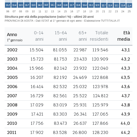
0-14
15-64
65+
Totale
Età
Anno
anni
anni
anni
residenti
media
1° gennaio
2002
15.504
81.055
22.987
119.546
43,1
2003
15.723
81.753
23.433
120.909
43,2
2004
15.966
82.142
23.932
122.040
43,3
2005
16.207
82.192
24.469
122.868
43,5
2006
16.414
82.532
25.032
123.978
43,6
2007
16.729
82.561
25.522
124.812
43,7
2008
17.029
83.019
25.931
125.979
43,8
2009
17.421
83.303
26.341
127.065
43,9
2010
17.756
83.473
26.637
127.866
44,0
2011
17.902
83.528
26.800
128.230
44,2