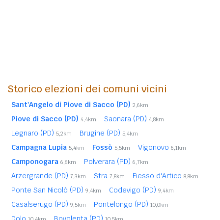
Storico elezioni dei comuni vicini
Sant'Angelo di Piove di Sacco (PD)
2,6km
Piove di Sacco (PD)
Saonara (PD)
4,4km
4,8km
Legnaro (PD)
Brugine (PD)
5,2km
5,4km
Campagna Lupia
Fossò
Vigonovo
5,4km
5,5km
6,1km
Camponogara
Polverara (PD)
6,6km
6,7km
Arzergrande (PD)
Stra
Fiesso d'Artico
7,3km
7,8km
8,8km
Ponte San Nicolò (PD)
Codevigo (PD)
9,4km
9,4km
Casalserugo (PD)
Pontelongo (PD)
9,5km
10,0km
Dolo
Bovolenta (PD)
10,4km
10,5km