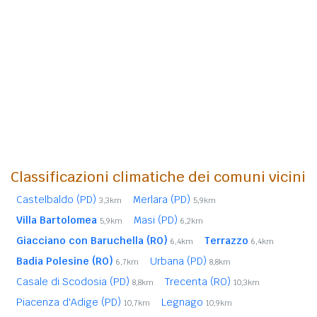
Classificazioni climatiche dei comuni vicini
Castelbaldo (PD)
Merlara (PD)
3,3km
5,9km
Villa Bartolomea
Masi (PD)
5,9km
6,2km
Giacciano con Baruchella (RO)
Terrazzo
6,4km
6,4km
Badia Polesine (RO)
Urbana (PD)
6,7km
8,8km
Casale di Scodosia (PD)
Trecenta (RO)
8,8km
10,3km
Piacenza d'Adige (PD)
Legnago
10,7km
10,9km