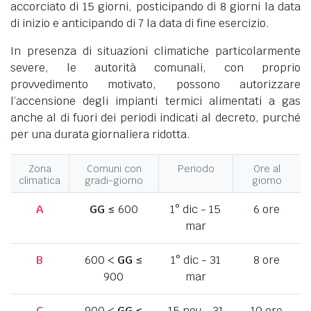
accorciato di 15 giorni, posticipando di 8 giorni la data
di inizio e anticipando di 7 la data di fine esercizio.
In presenza di situazioni climatiche particolarmente
severe, le autorità comunali, con proprio
provvedimento motivato, possono autorizzare
l’accensione degli impianti termici alimentati a gas
anche al di fuori dei periodi indicati al decreto, purché
per una durata giornaliera ridotta.
Zona
Comuni con
Periodo
Ore al
climatica
gradi-giorno
giorno
A
GG
≤ 600
1° dic - 15
6 ore
mar
B
600 <
GG
≤
1° dic - 31
8 ore
900
mar
C
900 <
GG
≤
15 nov - 31
10 ore