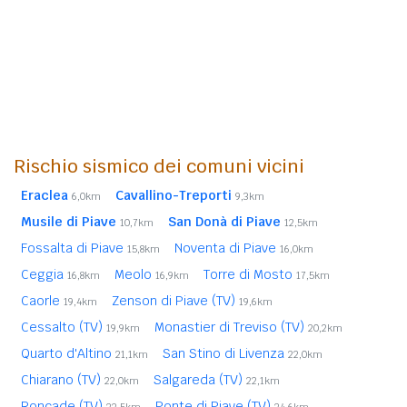
Rischio sismico dei comuni vicini
Eraclea
Cavallino-Treporti
6,0km
9,3km
Musile di Piave
San Donà di Piave
10,7km
12,5km
Fossalta di Piave
Noventa di Piave
15,8km
16,0km
Ceggia
Meolo
Torre di Mosto
16,8km
16,9km
17,5km
Caorle
Zenson di Piave (TV)
19,4km
19,6km
Cessalto (TV)
Monastier di Treviso (TV)
19,9km
20,2km
Quarto d'Altino
San Stino di Livenza
21,1km
22,0km
Chiarano (TV)
Salgareda (TV)
22,0km
22,1km
Roncade (TV)
Ponte di Piave (TV)
22,5km
24,6km