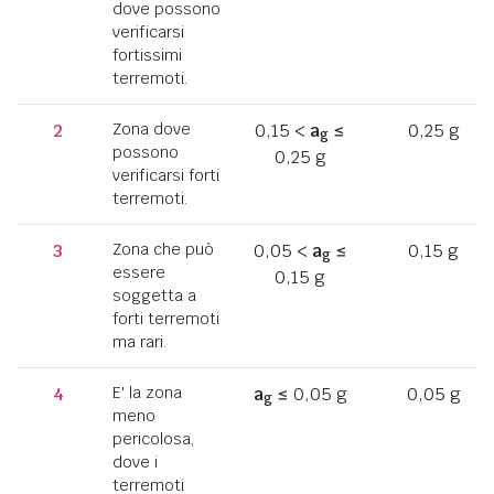
dove possono
verificarsi
fortissimi
terremoti.
2
Zona dove
0,15 <
a
≤
0,25 g
g
possono
0,25 g
verificarsi forti
terremoti.
3
Zona che può
0,05 <
a
≤
0,15 g
g
essere
0,15 g
soggetta a
forti terremoti
ma rari.
4
E' la zona
a
≤ 0,05 g
0,05 g
g
meno
pericolosa,
dove i
terremoti