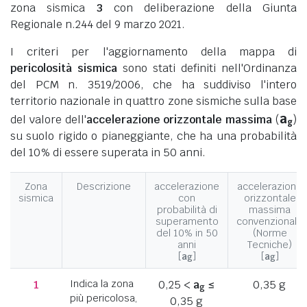
zona sismica
3
con deliberazione della Giunta
Regionale n.244 del 9 marzo 2021.
I criteri per l'aggiornamento della mappa di
pericolosità sismica
sono stati definiti nell'Ordinanza
del PCM n. 3519/2006, che ha suddiviso l'intero
territorio nazionale in quattro zone sismiche sulla base
a
del valore dell'
accelerazione orizzontale massima
(
)
g
su suolo rigido o pianeggiante, che ha una probabilità
del 10% di essere superata in 50 anni.
Zona
Descrizione
accelerazione
accelerazione
sismica
con
orizzontale
probabilità di
massima
superamento
convenzionale
del 10% in 50
(Norme
anni
Tecniche)
[
a
]
[
a
]
g
g
1
Indica la zona
0,25 <
a
≤
0,35 g
g
più pericolosa,
0,35 g