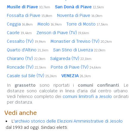
Musile di Piave
San Donà di Piave
10,7km
12,5km
Fossalta di Piave
Noventa di Piave
15,8km
16,0km
Ceggia
Meolo
Torre di Mosto
16,8km
16,9km
17,5km
Caorle
Zenson di Piave (TV)
19,4km
19,6km
Cessalto (TV)
Monastier di Treviso (TV)
19,9km
20,2km
Quarto d'Altino
San Stino di Livenza
21,1km
22,0km
Chiarano (TV)
Salgareda (TV)
22,0km
22,1km
Roncade (TV)
Ponte di Piave (TV)
22,5km
24,6km
Casale sul Sile (TV)
VENEZIA
25,3km
26,1km
In
grassetto
sono riportati i
comuni confinanti
. Le
distanze sono calcolate in linea d'aria dal centro urbano.
Vedi l'elenco completo dei
comuni limitrofi a Jesolo
ordinati
per distanza.
Vedi anche
L'
archivio storico delle Elezioni Amministrative di Jesolo
dal 1993 ad oggi. Sindaci eletti.