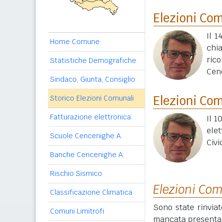
Elezioni Co
Il 1
Home Comune
chi
ric
Statistiche Demografiche
Cen
Sindaco, Giunta, Consiglio
Elezioni Co
Storico Elezioni Comunali
Fatturazione elettronica
Il 1
elet
Scuole Cencenighe A.
Civi
Banche Cencenighe A.
Rischio Sismico
Elezioni Com
Classificazione Climatica
Sono state rinviat
Comuni Limitrofi
mancata presentazi