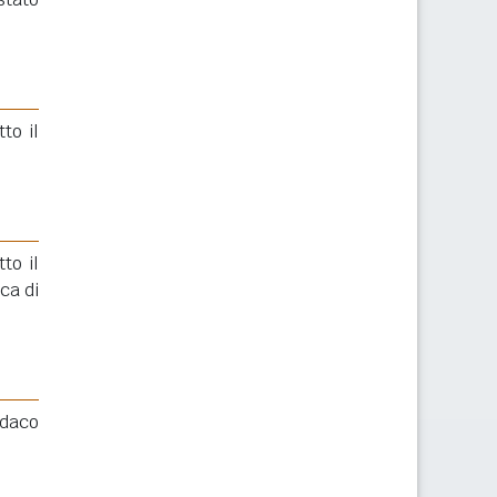
to il
to il
ca di
ndaco