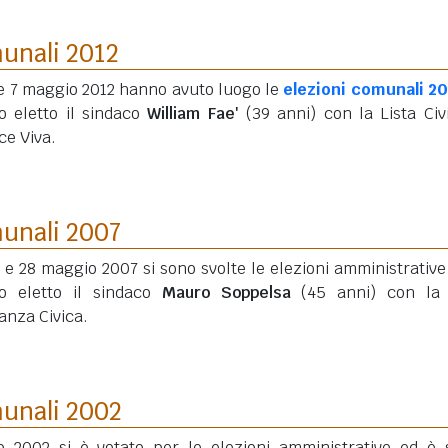
munali 2012
 e 7 maggio 2012 hanno avuto luogo le
elezioni comunali 2
to eletto il sindaco
William Fae'
(39 anni)
con la Lista Civ
ce Viva.
munali 2007
7 e 28 maggio 2007 si sono svolte le elezioni amministrative
to eletto il sindaco
Mauro Soppelsa
(45 anni)
con la l
anza Civica.
munali 2002
o 2002 si è votato per le elezioni amministrative ed è 