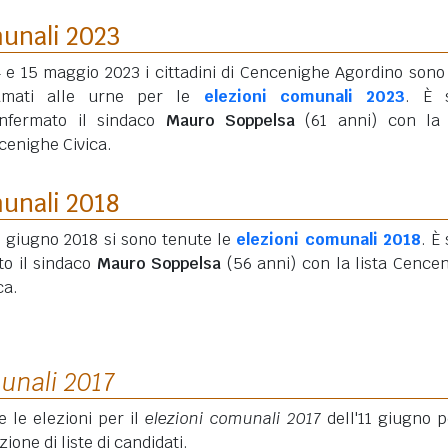
munali 2023
4 e 15 maggio 2023 i cittadini di Cencenighe Agordino sono 
amati alle urne per le
elezioni comunali 2023
. È 
onfermato il sindaco
Mauro Soppelsa
(61 anni)
con la l
cenighe Civica.
munali 2018
0 giugno 2018 si sono tenute le
elezioni comunali 2018
. È
to il sindaco
Mauro Soppelsa
(56 anni)
con la lista Cence
ca.
unali 2017
e le elezioni per il
elezioni comunali 2017
dell'11 giugno p
one di liste di candidati.