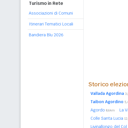
Turismo in Rete
Associazioni di Comuni
Itinerari Tematici Locali
Bandiera Blu 2026
Storico elezio
Vallada Agordina
3
Taibon Agordino
5
Agordo
La V
8,6km
Colle Santa Lucia
12
Livinallongo del Col