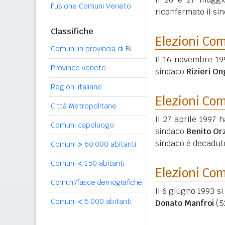
Fusione Comuni Veneto
riconfermato il si
Classifiche
Elezioni Co
Comuni in provincia di BL
Il 16 novembre 199
Province venete
sindaco
Rizieri O
Regioni italiane
Elezioni Co
Città Metropolitane
Il 27 aprile 1997 
Comuni capoluogo
sindaco
Benito Or
sindaco è decadut
Comuni
>
60.000 abitanti
Comuni
<
150 abitanti
Elezioni Co
Comuni/fasce demografiche
Il 6 giugno 1993 si
Comuni
<
5.000 abitanti
Donato Manfroi
(5