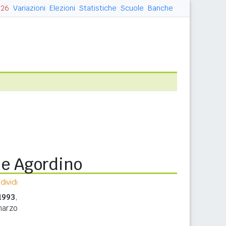
026
Variazioni
Elezioni
Statistiche
Scuole
Banche
he Agordino
ividi
1993
,
marzo