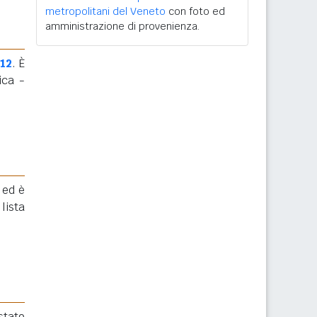
metropolitani del Veneto
con foto ed
amministrazione di provenienza.
012
. È
ica -
 ed è
ista
stato