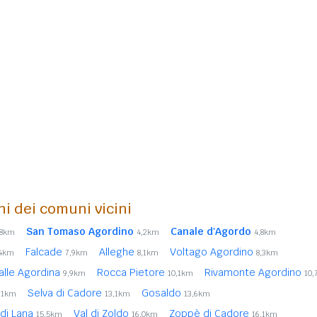
ni dei comuni vicini
San Tomaso Agordino
Canale d'Agordo
,8km
4,2km
4,8km
Falcade
Alleghe
Voltago Agordino
,4km
7,9km
8,1km
8,3km
alle Agordina
Rocca Pietore
Rivamonte Agordino
9,9km
10,1km
10
Selva di Cadore
Gosaldo
,1km
13,1km
13,6km
 di Lana
Val di Zoldo
Zoppè di Cadore
15,5km
16,0km
16,1km