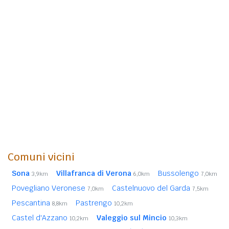
Comuni vicini
Sona
Villafranca di Verona
Bussolengo
3,9km
6,0km
7,0km
Povegliano Veronese
Castelnuovo del Garda
7,0km
7,5km
Pescantina
Pastrengo
8,8km
10,2km
Castel d'Azzano
Valeggio sul Mincio
10,2km
10,3km