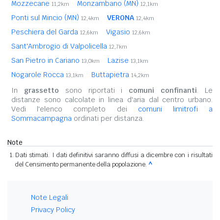
Mozzecane
Monzambano (MN)
11,2km
12,1km
Ponti sul Mincio (MN)
VERONA
12,4km
12,4km
Peschiera del Garda
Vigasio
12,6km
12,6km
Sant'Ambrogio di Valpolicella
12,7km
San Pietro in Cariano
Lazise
13,0km
13,1km
Nogarole Rocca
Buttapietra
13,1km
14,2km
In
grassetto
sono riportati i
comuni confinanti
. Le
distanze sono calcolate in linea d'aria dal centro urbano.
Vedi l'elenco completo dei
comuni limitrofi a
Sommacampagna
ordinati per distanza.
Note
Dati stimati. I dati definitivi saranno diffusi a dicembre con i risultati
del Censimento permanente della popolazione.
^
Note Legali
Privacy Policy