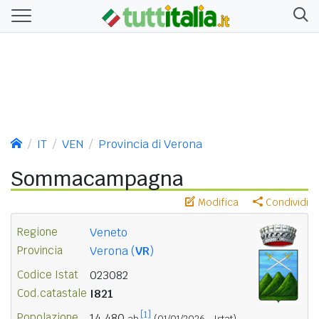
IT
VEN
Provincia di Verona
Sommacampagna
Modifica
Condividi
Regione
Veneto
Provincia
Verona (
VR
)
Codice Istat
023082
Cod.catastale
I821
[1]
Popolazione
14.480
ab.
(01/01/2026 - Istat)