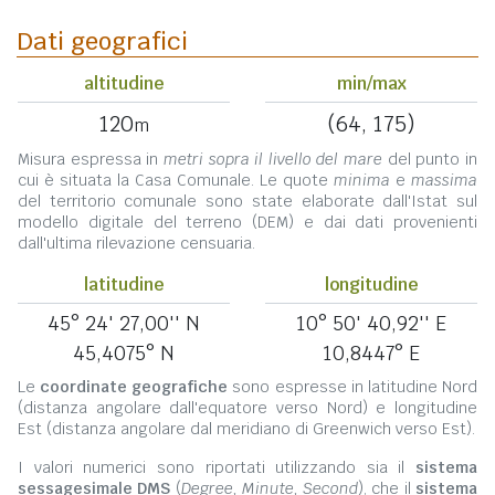
Dati geografici
altitudine
min/max
120
(64, 175)
m
Misura espressa in
metri sopra il livello del mare
del punto in
cui è situata la Casa Comunale. Le quote
minima
e
massima
del territorio comunale sono state elaborate dall'Istat sul
modello digitale del terreno (DEM) e dai dati provenienti
dall'ultima rilevazione censuaria.
latitudine
longitudine
45° 24' 27,00'' N
10° 50' 40,92'' E
45,4075° N
10,8447° E
Le
coordinate geografiche
sono espresse in latitudine Nord
(distanza angolare dall'equatore verso Nord) e longitudine
Est (distanza angolare dal meridiano di Greenwich verso Est).
I valori numerici sono riportati utilizzando sia il
sistema
sessagesimale DMS
(
Degree, Minute, Second
), che il
sistema