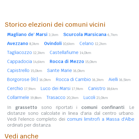
Storico elezioni dei comuni vicini
Magliano de' Marsi
Scurcola Marsicana
3,1km
6,7km
Avezzano
Ovindoli
Celano
8,3km
10,6km
12,2km
Tagliacozzo
Castellafiume
12,3km
14,0km
Cappadocia
Rocca di Mezzo
14,6km
15,0km
Capistrello
Sante Marie
15,0km
16,0km
Borgorose (RI)
Rocca di Cambio
Aielli
16,0km
16,3km
16,5km
Cerchio
Luco dei Marsi
Canistro
17,9km
17,9km
18,6km
Collarmele
Trasacco
Lucoli
19,8km
20,3km
21,0km
In
grassetto
sono riportati i
comuni confinanti
. Le
distanze sono calcolate in linea d'aria dal centro urbano.
Vedi l'elenco completo dei
comuni limitrofi a Massa d'Albe
ordinati per distanza.
Vedi anche