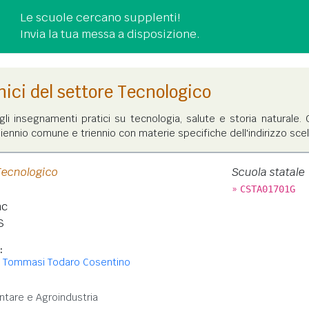
Le scuole cercano supplenti!
Invia la tua messa a disposizione.
cnici del settore Tecnologico
 agli insegnamenti pratici su tecnologia, salute e storia naturale. 
ennio comune e triennio con materie specifiche dell'indirizzo scel
Tecnologico
Scuola statale
»
CSTA01701G
nc
S
:
i Tommasi Todaro Cosentino
:
ntare e Agroindustria