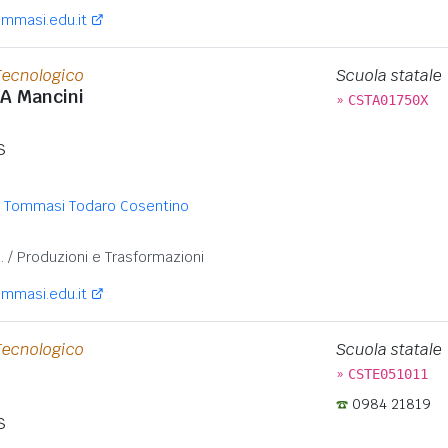
ommasi.edu.it
Tecnologico
Scuola statale
TA Mancini
»
CSTA01750X
S
i Tommasi Todaro Cosentino
:
. / Produzioni e Trasformazioni
ommasi.edu.it
Tecnologico
Scuola statale
»
CSTE051011
0984 21819
S