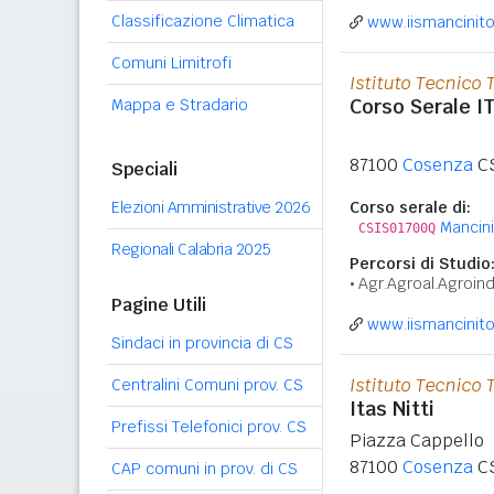
Classificazione Climatica
www.iismancinit
Comuni Limitrofi
Istituto Tecnico 
Corso Serale I
Mappa e Stradario
87100
Cosenza
C
Speciali
Elezioni Amministrative 2026
Corso serale di:
Mancin
CSIS01700Q
Regionali Calabria 2025
Percorsi di Studio
Agr.Agroal.Agroind
Pagine Utili
www.iismancinit
Sindaci in provincia di CS
Istituto Tecnico 
Centralini Comuni prov. CS
Itas Nitti
Prefissi Telefonici prov. CS
Piazza Cappello
87100
Cosenza
C
CAP comuni in prov. di CS