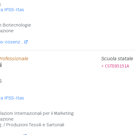
:
a IPSS-Itas
:
 e Biotecnologie
cazione
as-cosenz...
Professionale
Scuola statale
i
»
CSTE05151A
S
a IPSS-Itas
:
azioni Internazionali per il Marketing
cazione
g. / Produzioni Tessili e Sartoriali