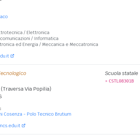
naco
:
ttrotecnica / Elettronica
ecomunicazioni / Informatica
ronica ed Energia / Meccanica e Meccatronica
du.it
Tecnologico
Scuola statale
o
»
CSTL08301B
 (Traversa Via Popilia)
S
:
mi Cosenza - Polo Tecnico Brutium
mcs.edu.it