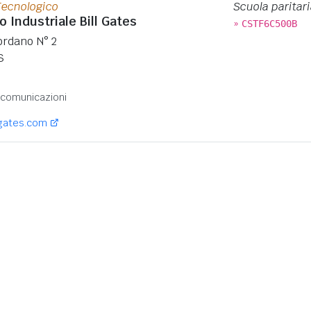
Tecnologico
Scuola paritari
o Industriale Bill Gates
»
CSTF6C500B
ordano N° 2
S
:
ecomunicazioni
lgates.com