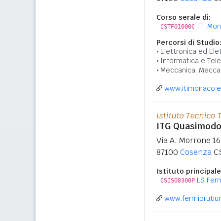
Corso serale di:
ITI Mo
CSTF01000C
Percorsi di Studio
Elettronica ed Ele
Informatica e Tel
Meccanica, Meccat
www.itimonaco.e
Istituto Tecnico 
ITG Quasimod
Via A. Morrone 16
87100
Cosenza
C
Istituto principale
LS Fer
CSIS08300P
www.fermibrutiu