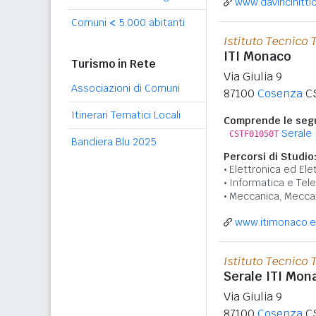
www.davincinittic
Comuni
<
5.000 abitanti
Istituto Tecnico 
ITI Monaco
Turismo in Rete
Via Giulia 9
Associazioni di Comuni
87100
Cosenza
C
Itinerari Tematici Locali
Comprende le segu
Serale
CSTF01050T
Bandiera Blu 2025
Percorsi di Studio
Elettronica ed Ele
Informatica e Tel
Meccanica, Meccat
www.itimonaco.e
Istituto Tecnico 
Serale ITI Mo
Via Giulia 9
87100
Cosenza
C