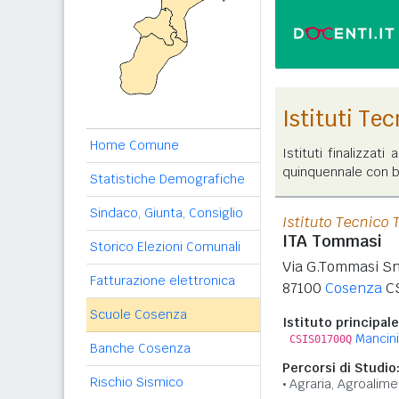
Istituti Te
Home Comune
Istituti finalizzati
quinquennale con bi
Statistiche Demografiche
Sindaco, Giunta, Consiglio
Istituto Tecnico 
ITA Tommasi
Storico Elezioni Comunali
Via G.Tommasi S
Fatturazione elettronica
87100
Cosenza
C
Scuole Cosenza
Istituto principale
Mancin
CSIS01700Q
Banche Cosenza
Percorsi di Studio
Rischio Sismico
Agraria, Agroalime