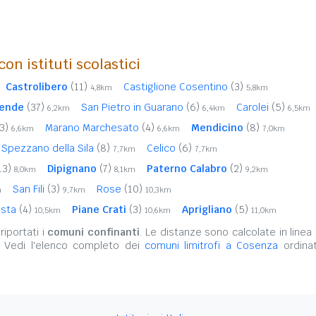
on istituti scolastici
Castrolibero
(11)
Castiglione Cosentino
(3)
4,8km
5,8km
ende
(37)
San Pietro in Guarano
(6)
Carolei
(5)
6,2km
6,4km
6,5km
3)
Marano Marchesato
(4)
Mendicino
(8)
6,6km
6,6km
7,0km
Spezzano della Sila
(8)
Celico
(6)
7,7km
7,7km
13)
Dipignano
(7)
Paterno Calabro
(2)
8,0km
8,1km
9,2km
San Fili
(3)
Rose
(10)
m
9,7km
10,3km
osta
(4)
Piane Crati
(3)
Aprigliano
(5)
10,5km
10,6km
11,0km
iportati i
comuni confinanti
. Le distanze sono calcolate in linea 
. Vedi l'elenco completo dei
comuni limitrofi a Cosenza
ordinat