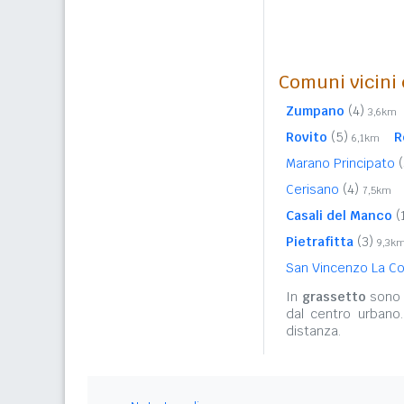
Comuni vicini c
Zumpano
(4)
3,6km
Rovito
(5)
R
6,1km
Marano Principato
(
Cerisano
(4)
7,5km
Casali del Manco
(
Pietrafitta
(3)
9,3k
San Vincenzo La C
In
grassetto
sono r
dal centro urbano
distanza.