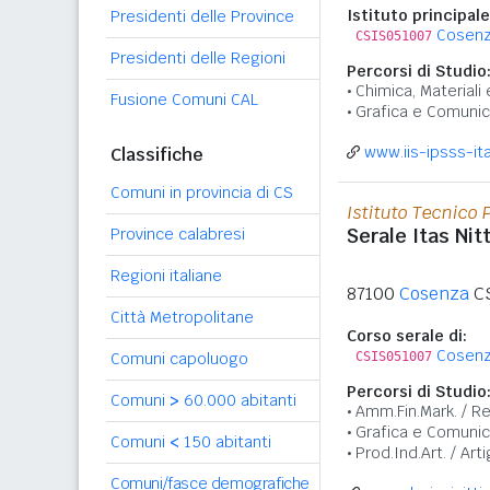
Istituto principale
Presidenti delle Province
Cosenz
CSIS051007
Presidenti delle Regioni
Percorsi di Studio
Chimica, Materiali
Fusione Comuni CAL
Grafica e Comuni
www.iis-ipsss-it
Classifiche
Comuni in provincia di CS
Istituto Tecnico 
Serale Itas Nitt
Province calabresi
Regioni italiane
87100
Cosenza
C
Città Metropolitane
Corso serale di:
Cosenz
Comuni capoluogo
CSIS051007
Percorsi di Studio
Comuni
>
60.000 abitanti
Amm.Fin.Mark. / Rel
Grafica e Comuni
Comuni
<
150 abitanti
Prod.Ind.Art. / Arti
Comuni/fasce demografiche