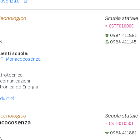
osenza.e...
Tecnologico
Scuola statale
»
CSTF01000C
0984 411881
S
0984 411145
enti scuole:
 ITI Monacocosenza
:
ttrotecnica
ecomunicazioni
ronica ed Energia
du.it
Tecnologico
Scuola statale
nacocosenza
»
CSTF01050T
0984 411881
S