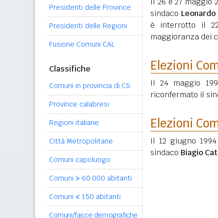
Il 26 e 27 maggio 
Presidenti delle Province
sindaco
Leonardo 
è interrotto il 
Presidenti delle Regioni
maggioranza dei co
Fusione Comuni CAL
Elezioni Co
Classifiche
Il 24 maggio 199
Comuni in provincia di CS
riconfermato il si
Province calabresi
Elezioni Co
Regioni italiane
Il 12 giugno 1994
Città Metropolitane
sindaco
Biagio Cat
Comuni capoluogo
Comuni
>
60.000 abitanti
Comuni
<
150 abitanti
Comuni/fasce demografiche