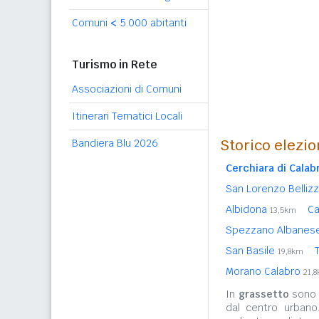
Comuni
<
5.000 abitanti
Turismo in Rete
Associazioni di Comuni
Itinerari Tematici Locali
Storico elezio
Bandiera Blu 2026
Cerchiara di Calab
San Lorenzo Belliz
Albidona
Ca
13,5km
Spezzano Albanes
San Basile
19,8km
Morano Calabro
21,
In
grassetto
sono r
dal centro urbano