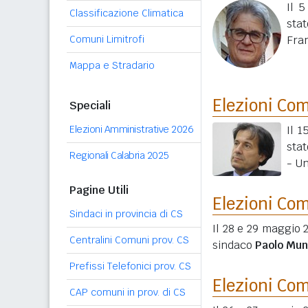
Il 
Classificazione Climatica
stat
Comuni Limitrofi
Fran
Mappa e Stradario
Elezioni Co
Speciali
Elezioni Amministrative 2026
Il 1
stat
Regionali Calabria 2025
- Un
Pagine Utili
Elezioni Co
Sindaci in provincia di CS
Il 28 e 29 maggio 2
Centralini Comuni prov. CS
sindaco
Paolo Mu
Prefissi Telefonici prov. CS
Elezioni Co
CAP comuni in prov. di CS