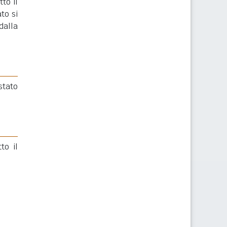
to il
to si
dalla
stato
to il