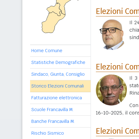
Elezioni Co
Il 2
chi
sin
Home Comune
Statistiche Demografiche
Elezioni Co
Sindaco, Giunta, Consiglio
Il 
sta
Storico Elezioni Comunali
Rina
Fatturazione elettronica
Con
Scuole Francavilla M.
16-10-2025, il con
Banche Francavilla M.
Elezioni Co
Rischio Sismico