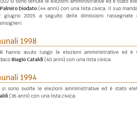
2002 si sono tenute le elezioni amministrative ed è stato elet
Palmiro Diodato
(44 anni)
con una lista civica. Il suo manda
22 giugno 2005 a seguito delle dimissioni rassegnate 
nsiglieri.
munali 1998
8 hanno avuto luogo le elezioni amministrative ed è 
ndaco
Biagio Cataldi
(40 anni)
con una lista civica.
munali 1994
 si sono svolte le elezioni amministrative ed è stato elet
aldi
(36 anni)
con una lista civica.