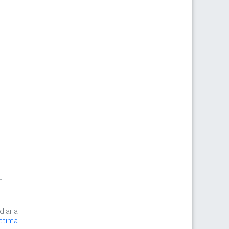
m
d'aria
ittima