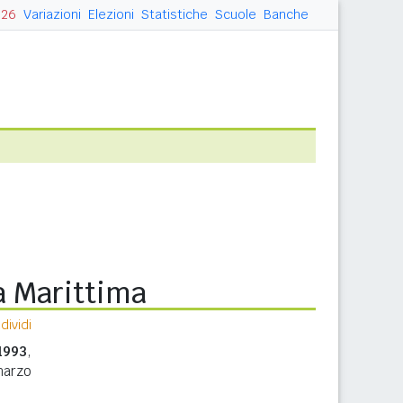
026
Variazioni
Elezioni
Statistiche
Scuole
Banche
a Marittima
ividi
1993
,
marzo