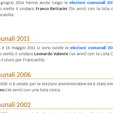
5 giugno 2016 hanno avuto luogo le
elezioni comunali 20
o eletto il sindaco
Franco Bettarini
(56 anni)
con la lista c
cavilla.
munali 2011
5 e 16 maggio 2011 si sono svolte le
elezioni comunali 20
o eletto il sindaco
Leonardo Valente
(44 anni)
con la Lista C
 Futuro per Francavilla.
munali 2006
006 si è votato per le elezioni amministrative ed è stato elet
nno
(46 anni)
con una lista civica.
munali 2002