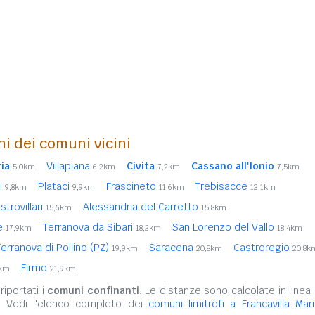
ni dei comuni vicini
ria
Villapiana
Civita
Cassano all'Ionio
5,0km
6,2km
7,2km
7,5km
zi
Plataci
Frascineto
Trebisacce
9,8km
9,9km
11,6km
13,1km
strovillari
Alessandria del Carretto
15,6km
15,8km
e
Terranova da Sibari
San Lorenzo del Vallo
17,9km
18,3km
18,4km
Terranova di Pollino (PZ)
Saracena
Castroregio
19,9km
20,8km
20,8k
Firmo
8km
21,9km
iportati i
comuni confinanti
. Le distanze sono calcolate in linea 
. Vedi l'elenco completo dei
comuni limitrofi a Francavilla Mar