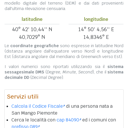
modello digitale del terreno (DEM) e dai dati provenienti
dall'ultima rilevazione censuaria.
latitudine
longitudine
40° 42' 10,44'' N
14° 50' 4,56'' E
40,7029° N
14,8346° E
Le
coordinate geografiche
sono espresse in latitudine Nord
(distanza angolare dall'equatore verso Nord) e longitudine
Est (distanza angolare dal meridiano di Greenwich verso Est).
I valori numerici sono riportati utilizzando sia il
sistema
sessagesimale DMS
(
Degree, Minute, Second
), che il
sistema
decimale DD
(
Decimal Degree
).
Servizi utili
Calcola il Codice Fiscale
di una persona nata a
San Mango Piemonte
Cerca le località con
cap 84090
ed i comuni con
prefisso 089