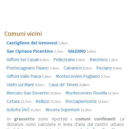
Comuni vicini
Castiglione del Genovesi
2,9km
San Cipriano Picentino
SALERNO
3,7km
5,0km
Giffoni Sei Casali
Pellezzano
Baronissi
6,3km
6,9km
7,4km
Pontecagnano Faiano
Calvanico
Fisciano
7,4km
8,2km
8,4km
Giffoni Valle Piana
Montecorvino Pugliano
9,3km
9,7km
Vietri sul Mare
Cava de' Tirreni
9,9km
10,8km
Mercato San Severino
Montecorvino Rovella
10,9km
12,2km
Cetara
Bellizzi
Roccapiemonte
12,7km
13,2km
13,6km
Solofra (AV)
Nocera Superiore
14,2km
14,3km
In
grassetto
sono riportati i
comuni confinanti
. Le
distanze sono calcolate in linea d'aria dal centro urbano.