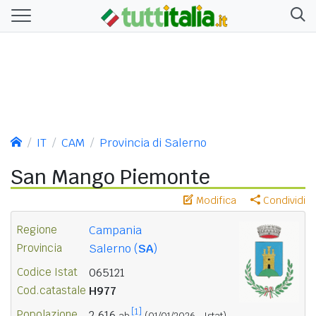
IT
CAM
Provincia di Salerno
San Mango Piemonte
Modifica
Condividi
Regione
Campania
Provincia
Salerno (
SA
)
Codice Istat
065121
Cod.catastale
H977
[1]
Popolazione
2.616
ab.
(01/01/2026 - Istat)