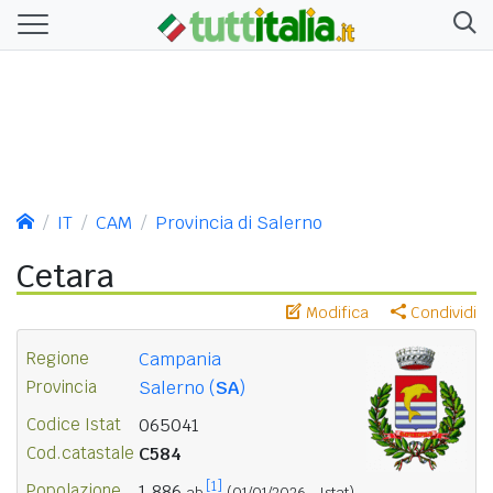
IT
CAM
Provincia di Salerno
Cetara
Modifica
Condividi
Regione
Campania
Provincia
Salerno (
SA
)
Codice Istat
065041
Cod.catastale
C584
[1]
Popolazione
1.886
ab.
(01/01/2026 - Istat)