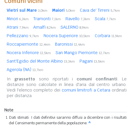
Comuni vicini
Vietri sul Mare
Maiori
Cava de' Tirreni
3,0km
5,0km
5,7km
Minori
Tramonti
Ravello
Scala
6,3km
7,1km
7,3km
7,7km
Atrani
Amalfi
SALERNO
7,9km
8,2km
8,9km
Pellezzano
Nocera Superiore
Corbara
9,7km
10,5km
11,9km
Roccapiemonte
Baronissi
12,4km
12,4km
Nocera Inferiore
San Mango Piemonte
12,5km
12,7km
Sant'Egidio del Monte Albino
Pagani
13,3km
13,5km
Agerola (NA)
13,7km
In
grassetto
sono riportati i
comuni confinanti
. Le
distanze sono calcolate in linea d'aria dal centro urbano.
Vedi l'elenco completo dei
comuni limitrofi a Cetara
ordinati
per distanza.
Note
Dati stimati. I dati definitivi saranno diffusi a dicembre con i risultati
del Censimento permanente della popolazione.
^