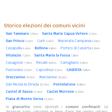
Storico elezioni dei comuni vicini
San Tammaro
Santa Maria Capua Vetere
2,9km
3,7km
San Prisco
Curti
Macerata Campania
5,1km
5,4km
6,0km
Casapulla
Bellona
Portico di Caserta
6,4km
6,8km
6,9km
Vitulazio
Santa Maria la Fossa
7,2km
7,8km
Casagiove
Recale
Camigliano
7,9km
8,6km
9,0km
Pastorano
Capodrise
CASERTA
9,2km
9,3km
9,8km
Grazzanise
Marcianise
10,1km
10,1km
San Nicola la Strada
Pontelatone
10,7km
10,8km
Castel di Sasso
Castel Morrone
11,4km
11,5km
Piana di Monte Verna
12,1km
In
grassetto
sono riportati i
comuni confinanti
. Le
distanze sono calcolate in linea d'aria dal centro urbano.