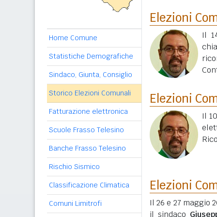
Elezioni Co
Il 
Home Comune
chi
Statistiche Demografiche
ric
Con
Sindaco, Giunta, Consiglio
Storico Elezioni Comunali
Elezioni Co
Fatturazione elettronica
Il 1
ele
Scuole Frasso Telesino
Ric
Banche Frasso Telesino
Rischio Sismico
Elezioni Co
Classificazione Climatica
Il 26 e 27 maggio 
Comuni Limitrofi
il sindaco
Giusep