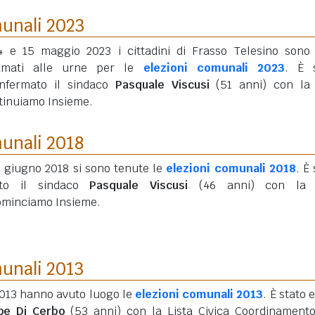
munali 2023
14 e 15 maggio 2023 i cittadini di Frasso Telesino sono 
amati alle urne per le
elezioni comunali 2023
. È 
onfermato il sindaco
Pasquale Viscusi
(51 anni)
con la 
tinuiamo Insieme.
munali 2018
0 giugno 2018 si sono tenute le
elezioni comunali 2018
. È
tto il sindaco
Pasquale Viscusi
(46 anni)
con la l
ominciamo Insieme.
munali 2013
2013 hanno avuto luogo le
elezioni comunali 2013
. È stato 
pe Di Cerbo
(53 anni)
con la Lista Civica Coordinament