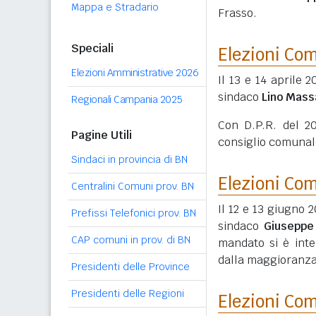
Mappa e Stradario
Frasso.
Speciali
Elezioni Co
Elezioni Amministrative 2026
Il 13 e 14 aprile 
sindaco
Lino Mass
Regionali Campania 2025
Con D.P.R. del 20
Pagine Utili
consiglio comunale
Sindaci in provincia di BN
Elezioni Co
Centralini Comuni prov. BN
Il 12 e 13 giugno 2
Prefissi Telefonici prov. BN
sindaco
Giuseppe
CAP comuni in prov. di BN
mandato si è inte
dalla maggioranza 
Presidenti delle Province
Presidenti delle Regioni
Elezioni Co