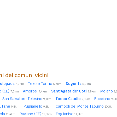
ni dei comuni vicini
olopaca
Telese Terme
Dugenta
4,7km
6,7km
6,9km
o (CE)
Amorosi
Sant'Agata de' Goti
Moiano
7,0km
7,4km
7,9km
8
San Salvatore Telesino
Tocco Caudio
Bucciano
9,1km
9,3km
9,6
utano
Puglianello
Campoli del Monte Taburno
9,8km
9,8km
10,3km
tola
Ruviano (CE)
Foglianise
11,4km
11,6km
11,8km