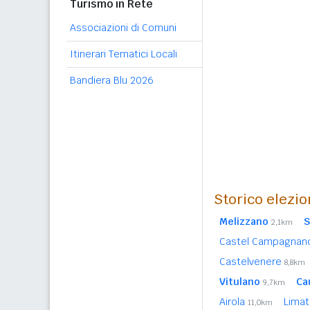
Turismo in Rete
Associazioni di Comuni
Itinerari Tematici Locali
Bandiera Blu 2026
Storico elezio
Melizzano
S
2,1km
Castel Campagnan
Castelvenere
8,8km
Vitulano
Ca
9,7km
Airola
Lima
11,0km