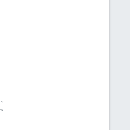
,6km
km