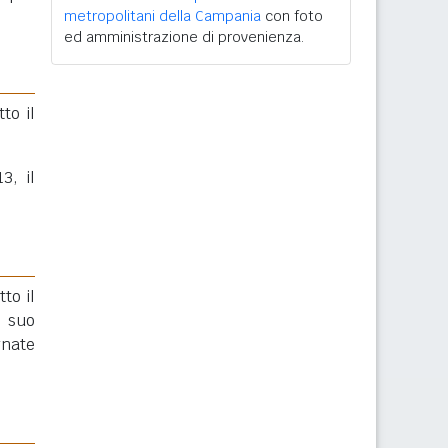
metropolitani della Campania
con foto
ed amministrazione di provenienza.
to il
3, il
to il
l suo
gnate