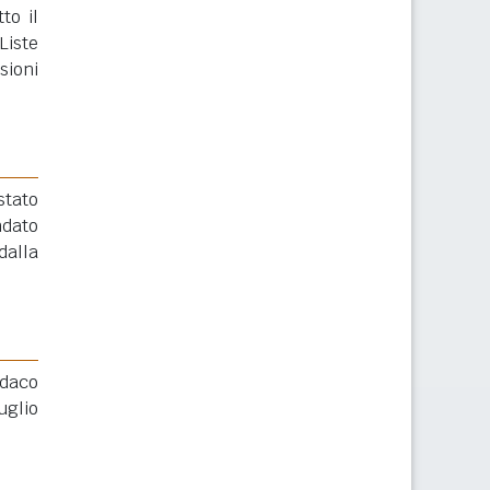
to il
Liste
sioni
stato
ndato
alla
ndaco
uglio