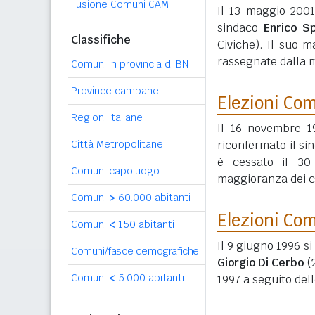
Fusione Comuni CAM
Il 13 maggio 2001
sindaco
Enrico S
Classifiche
Civiche). Il suo m
rassegnate dalla m
Comuni in provincia di BN
Province campane
Elezioni Co
Regioni italiane
Il 16 novembre 1
Città Metropolitane
riconfermato il s
è cessato il 30
Comuni capoluogo
maggioranza dei co
Comuni
>
60.000 abitanti
Elezioni Co
Comuni
<
150 abitanti
Il 9 giugno 1996 si
Comuni/fasce demografiche
Giorgio Di Cerbo
(
Comuni
<
5.000 abitanti
1997 a seguito del