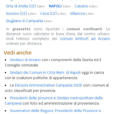
Orta di Atella (CE)
NAPOLI
Caivano
5,8km
5,9km
6,0km
Succivo (CE)
Cesa (CE)
Villaricca
6,0km
6,4km
6,5km
Giugliano in Campania
6,6km
In
grassetto
sono riportati i
comuni confinanti
. Le
distanze sono calcolate in linea d'aria dal centro urbano.
Vedi l'elenco completo dei
comuni limitrofi ad Arzano
ordinati per distanza.
Vedi anche
Sindaco di Arzano
con i componenti della Giunta ed il
Consiglio comunale.
Sindaci dei Comuni in Città Metr. di Napoli
oggi in carica
con le coalizioni politiche di appartenenza.
Le
Elezioni Amministrative Campania 2026
con i comuni al
voto classificati per provincia.
Presidenti delle province e Sindaci metropolitani della
Campania
con foto ed amministrazione di provenienza.
Governatori delle Regioni, Presidenti delle Province e