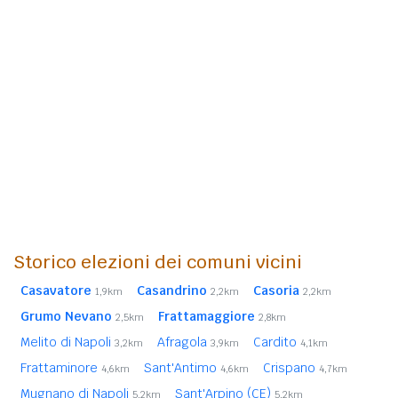
Storico elezioni dei comuni vicini
Casavatore
Casandrino
Casoria
1,9km
2,2km
2,2km
Grumo Nevano
Frattamaggiore
2,5km
2,8km
Melito di Napoli
Afragola
Cardito
3,2km
3,9km
4,1km
Frattaminore
Sant'Antimo
Crispano
4,6km
4,6km
4,7km
Mugnano di Napoli
Sant'Arpino (CE)
5,2km
5,2km