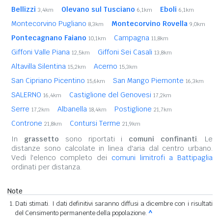
Bellizzi
Olevano sul Tusciano
Eboli
3,4km
6,1km
6,1km
Montecorvino Pugliano
Montecorvino Rovella
8,3km
9,0km
Pontecagnano Faiano
Campagna
10,1km
11,8km
Giffoni Valle Piana
Giffoni Sei Casali
12,5km
13,8km
Altavilla Silentina
Acerno
15,2km
15,3km
San Cipriano Picentino
San Mango Piemonte
15,6km
16,3km
SALERNO
Castiglione del Genovesi
16,4km
17,2km
Serre
Albanella
Postiglione
17,2km
18,4km
21,7km
Controne
Contursi Terme
21,8km
21,9km
In
grassetto
sono riportati i
comuni confinanti
. Le
distanze sono calcolate in linea d'aria dal centro urbano.
Vedi l'elenco completo dei
comuni limitrofi a Battipaglia
ordinati per distanza.
Note
Dati stimati. I dati definitivi saranno diffusi a dicembre con i risultati
del Censimento permanente della popolazione.
^