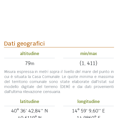
Dati geografici
altitudine
min/max
79
(1, 411)
m
Misura espressa in
metri sopra il livello del mare
del punto in
cui è situata la Casa Comunale. Le quote
minima
e
massima
del territorio comunale sono state elaborate dall'Istat sul
modello digitale del terreno (DEM) e dai dati provenienti
dall'ultima rilevazione censuaria.
latitudine
longitudine
40° 36' 42,84'' N
14° 59' 9,60'' E
40,6119° N
14,9860° E