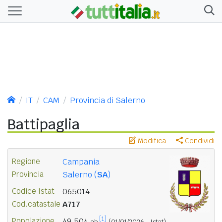
IT
CAM
Provincia di Salerno
Battipaglia
Modifica
Condividi
Regione
Campania
Provincia
Salerno (
SA
)
Codice Istat
065014
Cod.catastale
A717
[1]
Popolazione
49.504
ab.
(01/01/2026 - Istat)