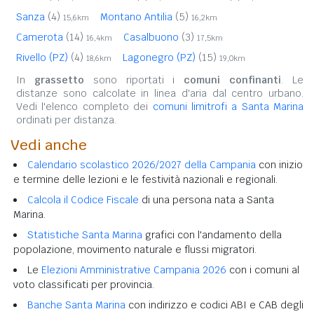
Sanza
(4)
Montano Antilia
(5)
15,6km
16,2km
Camerota
(14)
Casalbuono
(3)
16,4km
17,5km
Rivello (PZ)
(4)
Lagonegro (PZ)
(15)
18,6km
19,0km
In
grassetto
sono riportati i
comuni confinanti
. Le
distanze sono calcolate in linea d'aria dal centro urbano.
Vedi l'elenco completo dei
comuni limitrofi a Santa Marina
ordinati per distanza.
Vedi anche
Calendario scolastico 2026/2027 della Campania
con inizio
e termine delle lezioni e le festività nazionali e regionali.
Calcola il Codice Fiscale
di una persona nata a Santa
Marina.
Statistiche Santa Marina
grafici con l'andamento della
popolazione, movimento naturale e flussi migratori.
Le
Elezioni Amministrative Campania 2026
con i comuni al
voto classificati per provincia.
Banche Santa Marina
con indirizzo e codici ABI e CAB degli