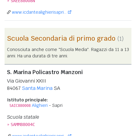
»
SAEE88008N
www.icdantealighierisapri...
Scuola Secondaria di primo grado
(1)
Conosciuta anche come "Scuola Media". Ragazzi da 11 a 13
anni. Ha una durata di tre anni.
S. Marina Policastro Manzoni
Via Giovanni XXIII
84067
Santa Marina
SA
Istituto principale:
Alighieri
- Sapri
SAIC880008
Scuola statale
»
SAMM88004C
www.icdantealighierisapri...