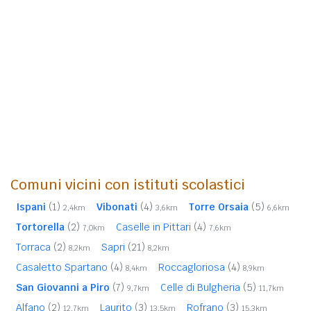
Comuni vicini con istituti scolastici
Ispani
(1)
Vibonati
(4)
Torre Orsaia
(5)
2,4km
3,6km
6,6km
Tortorella
(2)
Caselle in Pittari
(4)
7,0km
7,6km
Torraca
(2)
Sapri
(21)
8,2km
8,2km
Casaletto Spartano
(4)
Roccagloriosa
(4)
8,4km
8,9km
San Giovanni a Piro
(7)
Celle di Bulgheria
(5)
9,7km
11,7km
Alfano
(2)
Laurito
(3)
Rofrano
(3)
12,7km
13,5km
15,3km