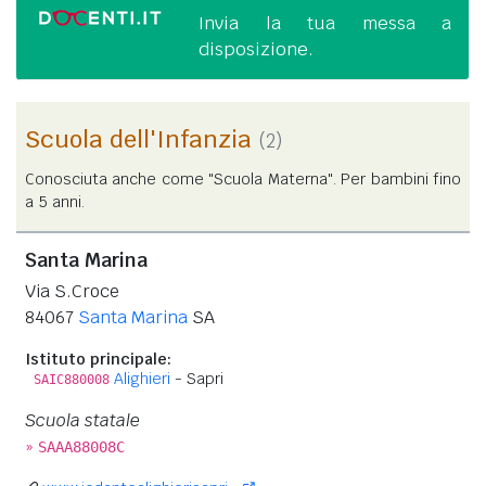
Invia la tua messa a
disposizione.
Scuola dell'Infanzia
(2)
Conosciuta anche come "Scuola Materna". Per bambini fino
a 5 anni.
Santa Marina
Via S.Croce
84067
Santa Marina
SA
Istituto principale:
Alighieri
- Sapri
SAIC880008
Scuola statale
»
SAAA88008C