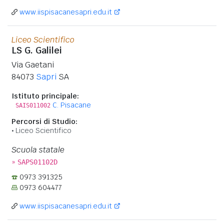
www.iispisacanesapri.edu.it
Liceo Scientifico
LS G. Galilei
Via Gaetani
84073
Sapri
SA
Istituto principale:
C. Pisacane
SAIS011002
Percorsi di Studio:
Liceo Scientifico
Scuola statale
»
SAPS01102D
0973 391325
0973 604477
www.iispisacanesapri.edu.it