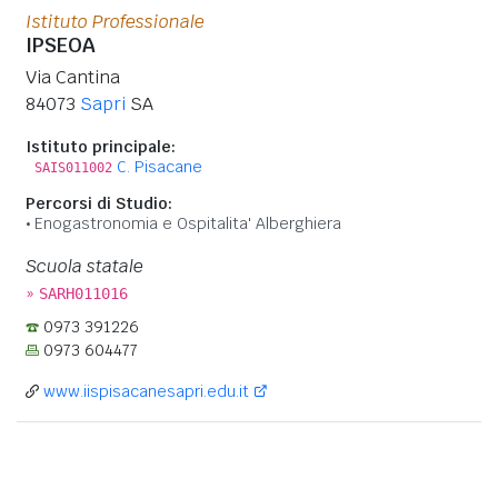
Istituto Professionale
IPSEOA
Via Cantina
84073
Sapri
SA
Istituto principale:
C. Pisacane
SAIS011002
Percorsi di Studio:
Enogastronomia e Ospitalita' Alberghiera
Scuola statale
»
SARH011016
0973 391226
0973 604477
www.iispisacanesapri.edu.it