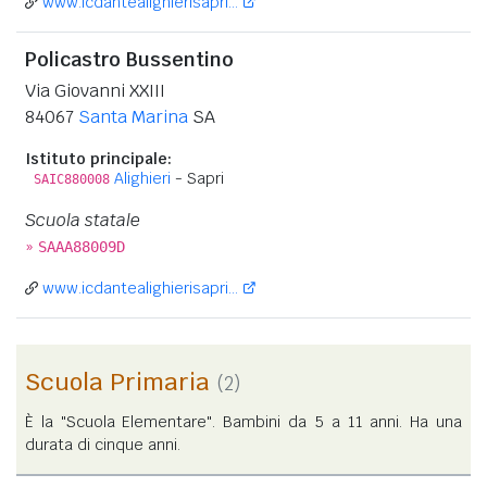
www.icdantealighierisapri...
Policastro Bussentino
Via Giovanni XXIII
84067
Santa Marina
SA
Istituto principale:
Alighieri
- Sapri
SAIC880008
Scuola statale
»
SAAA88009D
www.icdantealighierisapri...
Scuola Primaria
(2)
È la "Scuola Elementare". Bambini da 5 a 11 anni. Ha una
durata di cinque anni.