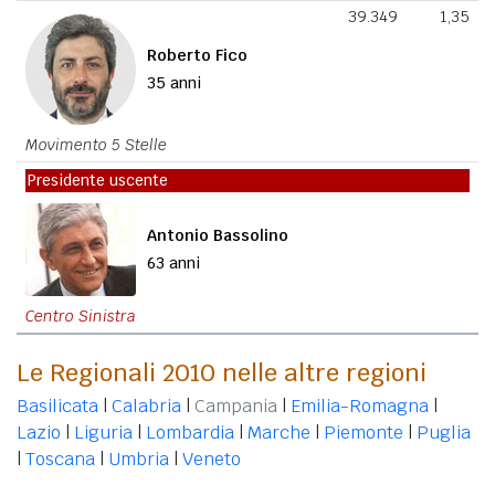
39.349
1,35
Roberto Fico
35 anni
Movimento 5 Stelle
Presidente uscente
Antonio Bassolino
63 anni
Centro Sinistra
Le Regionali 2010 nelle altre regioni
Basilicata
|
Calabria
|
Campania
|
Emilia-Romagna
|
Lazio
|
Liguria
|
Lombardia
|
Marche
|
Piemonte
|
Puglia
|
Toscana
|
Umbria
|
Veneto