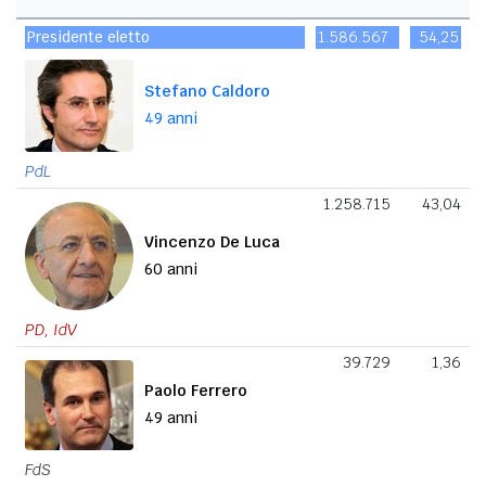
Presidente eletto
1.586.567
54,25
Stefano Caldoro
49 anni
PdL
1.258.715
43,04
Vincenzo De Luca
60 anni
PD, IdV
39.729
1,36
Paolo Ferrero
49 anni
FdS