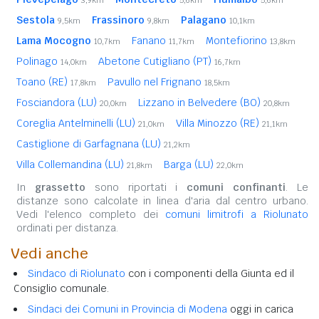
Sestola
Frassinoro
Palagano
9,5km
9,8km
10,1km
Lama Mocogno
Fanano
Montefiorino
10,7km
11,7km
13,8km
Polinago
Abetone Cutigliano (PT)
14,0km
16,7km
Toano (RE)
Pavullo nel Frignano
17,8km
18,5km
Fosciandora (LU)
Lizzano in Belvedere (BO)
20,0km
20,8km
Coreglia Antelminelli (LU)
Villa Minozzo (RE)
21,0km
21,1km
Castiglione di Garfagnana (LU)
21,2km
Villa Collemandina (LU)
Barga (LU)
21,8km
22,0km
In
grassetto
sono riportati i
comuni confinanti
. Le
distanze sono calcolate in linea d'aria dal centro urbano.
Vedi l'elenco completo dei
comuni limitrofi a Riolunato
ordinati per distanza.
Vedi anche
Sindaco di Riolunato
con i componenti della Giunta ed il
Consiglio comunale.
Sindaci dei Comuni in Provincia di Modena
oggi in carica