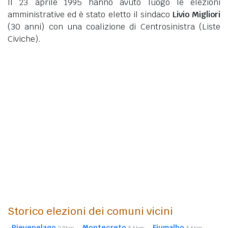
Il 23 aprile 1995 hanno avuto luogo le elezioni
amministrative ed è stato eletto il sindaco
Livio Migliori
(30 anni)
con una coalizione di Centrosinistra (Liste
Civiche).
Storico elezioni dei comuni vicini
Pievepelago
Montecreto
Fiumalbo
3,9km
5,6km
5,6km