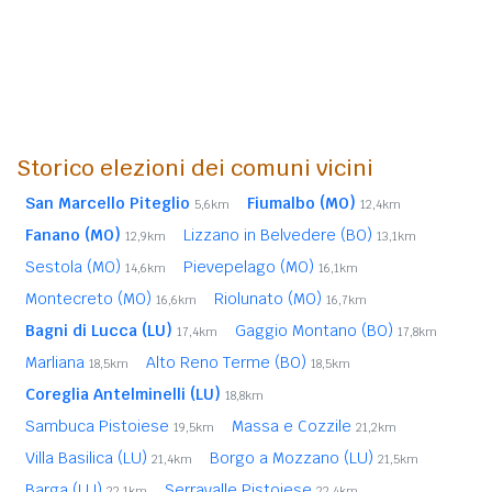
Storico elezioni dei comuni vicini
San Marcello Piteglio
Fiumalbo (MO)
5,6km
12,4km
Fanano (MO)
Lizzano in Belvedere (BO)
12,9km
13,1km
Sestola (MO)
Pievepelago (MO)
14,6km
16,1km
Montecreto (MO)
Riolunato (MO)
16,6km
16,7km
Bagni di Lucca (LU)
Gaggio Montano (BO)
17,4km
17,8km
Marliana
Alto Reno Terme (BO)
18,5km
18,5km
Coreglia Antelminelli (LU)
18,8km
Sambuca Pistoiese
Massa e Cozzile
19,5km
21,2km
Villa Basilica (LU)
Borgo a Mozzano (LU)
21,4km
21,5km
Barga (LU)
Serravalle Pistoiese
22,1km
22,4km