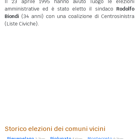
Il 23 aprile 1995 hanno avuto luogo le elezioni
amministrative ed è stato eletto il sindaco
Rodolfo
Biondi
(34 anni)
con una coalizione di Centrosinistra
(Liste Civiche).
Storico elezioni dei comuni vicini
Pievepelago
Riolunato
Montecreto
3,7km
5,6km
9,3km