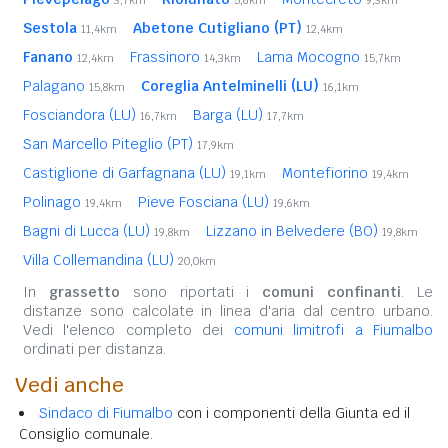
Sestola
Abetone Cutigliano (PT)
11,4km
12,4km
Fanano
Frassinoro
Lama Mocogno
12,4km
14,3km
15,7km
Palagano
Coreglia Antelminelli (LU)
15,8km
16,1km
Fosciandora (LU)
Barga (LU)
16,7km
17,7km
San Marcello Piteglio (PT)
17,9km
Castiglione di Garfagnana (LU)
Montefiorino
19,1km
19,4km
Polinago
Pieve Fosciana (LU)
19,4km
19,6km
Bagni di Lucca (LU)
Lizzano in Belvedere (BO)
19,8km
19,8km
Villa Collemandina (LU)
20,0km
In
grassetto
sono riportati i
comuni confinanti
. Le
distanze sono calcolate in linea d'aria dal centro urbano.
Vedi l'elenco completo dei
comuni limitrofi a Fiumalbo
ordinati per distanza.
Vedi anche
Sindaco di Fiumalbo
con i componenti della Giunta ed il
Consiglio comunale.