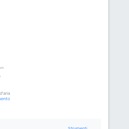
2km
m
d'aria
amento
Strumenti