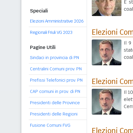
È s
coal
Speciali
Elezioni Amministrative 2026
Elezioni Co
Regionali Friuli VG 2023
Il 9
Pagine Utili
sta
coal
Sindaci in provincia di PN
Centralini Comuni prov. PN
Elezioni Co
Prefissi Telefonici prov. PN
CAP comuni in prov. di PN
Il 1
ele
Presidenti delle Province
Cent
Presidenti delle Regioni
Fusione Comuni FVG
Elezioni Co