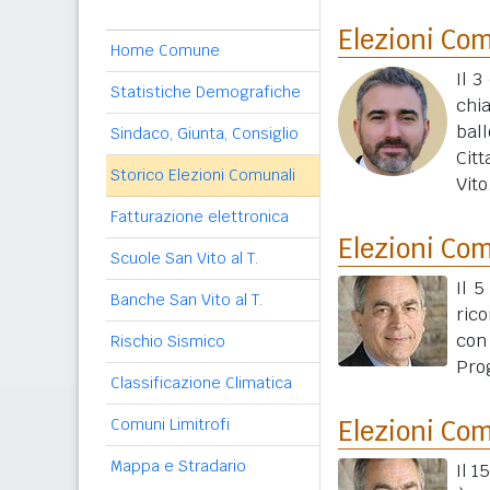
Elezioni Co
Home Comune
Il 3
Statistiche Demografiche
chi
ball
Sindaco, Giunta, Consiglio
Citt
Storico Elezioni Comunali
Vito
Fatturazione elettronica
Elezioni Co
Scuole San Vito al T.
Il 
Banche San Vito al T.
rico
con
Rischio Sismico
Pro
Classificazione Climatica
Comuni Limitrofi
Elezioni Co
Mappa e Stradario
Il 1