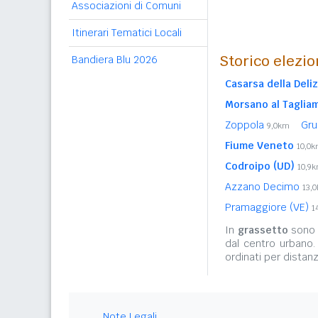
Associazioni di Comuni
Itinerari Tematici Locali
Storico elezio
Bandiera Blu 2026
Casarsa della Deliz
Morsano al Taglia
Zoppola
Gru
9,0km
Fiume Veneto
10,0
Codroipo (UD)
10,9
Azzano Decimo
13,
Pramaggiore (VE)
1
In
grassetto
sono r
dal centro urbano.
ordinati per distanz
Note Legali