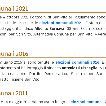
munali 2021
 e 4 ottobre 2021 i cittadini di San Vito al Tagliamento sono 
amati alle urne per le
elezioni comunali 2021
. È stato ele
ottaggio il sindaco
Alberto Bernava
(38 anni)
con la coali
adini per San Vito, Alternativa Comune per San Vito, Viver
.
munali 2016
5 giugno 2016 si sono tenute le
elezioni comunali 2016
. È 
nfermato al ballottaggio il sindaco
Antonio Di Bisceglie
(63 
 la coalizione Partito Democratico, Sinistra per San 
getto Insieme San Vito.
munali 2011
5 e 16 maggio 2011 hanno avuto luogo le
elezioni comunali 