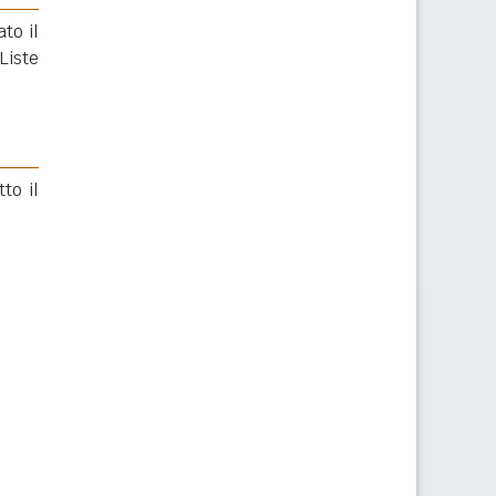
to il
Liste
to il