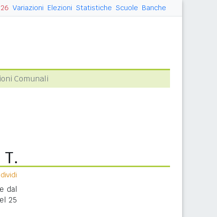
026
Variazioni
Elezioni
Statistiche
Scuole
Banche
ioni Comunali
 T.
ividi
e dal
el 25