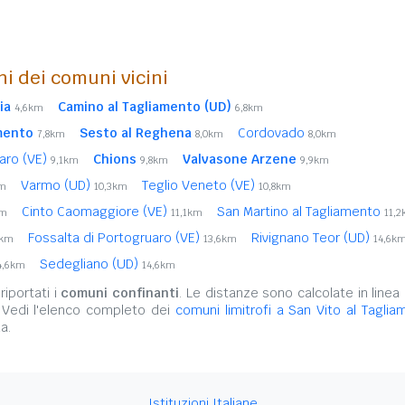
ni dei comuni vicini
ia
Camino al Tagliamento (UD)
4,6km
6,8km
mento
Sesto al Reghena
Cordovado
7,8km
8,0km
8,0km
aro (VE)
Chions
Valvasone Arzene
9,1km
9,8km
9,9km
Varmo (UD)
Teglio Veneto (VE)
km
10,3km
10,8km
Cinto Caomaggiore (VE)
San Martino al Tagliamento
km
11,1km
11,
Fossalta di Portogruaro (VE)
Rivignano Teor (UD)
0km
13,6km
14,6k
Sedegliano (UD)
4,6km
14,6km
iportati i
comuni confinanti
. Le distanze sono calcolate in linea 
 Vedi l'elenco completo dei
comuni limitrofi a San Vito al Tagli
a.
Istituzioni Italiane