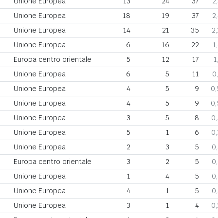
Unione Europea
13
24
37
2
Unione Europea
18
19
37
2
Unione Europea
14
21
35
2
Unione Europea
6
16
22
1
Europa centro orientale
5
12
17
1
Unione Europea
6
5
11
0
Unione Europea
4
5
9
0
Unione Europea
4
5
9
0
Unione Europea
3
5
8
0
Unione Europea
5
1
6
0
Unione Europea
2
3
5
0
Europa centro orientale
3
2
5
0
Unione Europea
1
4
5
0
Unione Europea
4
1
5
0
Unione Europea
3
1
4
0