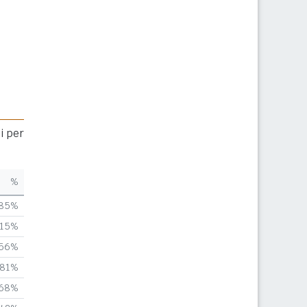
i per
%
,85%
,15%
,56%
,81%
,68%