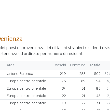
venienza
dei paesi di provenienza dei cittadini stranieri residenti divis
rtenenza ed ordinato per numero di residenti.
Area
Maschi
Femmine
Totale
Unione Europea
219
283
502
32
Europa centro orientale
25
69
94
6
Europa centro orientale
34
51
85
5
Europa centro orientale
22
21
43
2
Europa centro orientale
19
22
41
2