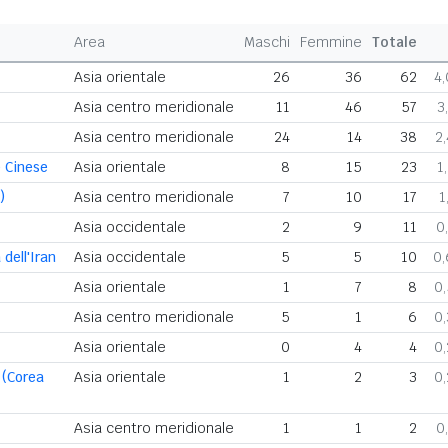
Area
Maschi
Femmine
Totale
Asia orientale
26
36
62
4
Asia centro meridionale
11
46
57
3
Asia centro meridionale
24
14
38
2
 Cinese
Asia orientale
8
15
23
1
)
Asia centro meridionale
7
10
17
1
Asia occidentale
2
9
11
0
dell'Iran
Asia occidentale
5
5
10
0
Asia orientale
1
7
8
0
Asia centro meridionale
5
1
6
0
Asia orientale
0
4
4
0
 (Corea
Asia orientale
1
2
3
0
Asia centro meridionale
1
1
2
0