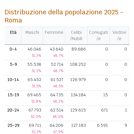
Distribuzione della popolazione 2025 -
Roma
Età
Maschi
Femmine
Celibi
Coniugati
Vedovi
D
/Nubili
/e
/e
0-4
46.046
43.640
89.686
0
0
51,3%
48,7%
5-9
55.538
52.714
108.252
0
0
51,3%
48,7%
10-14
65.452
61.527
126.979
0
0
51,5%
48,5%
15-19
69.465
64.735
134.184
15
0
51,8%
48,2%
20-24
67.793
62.514
129.615
671
1
52,0%
48,0%
25-29
69.711
64.206
127.183
6.591
9
52,1%
47,9%