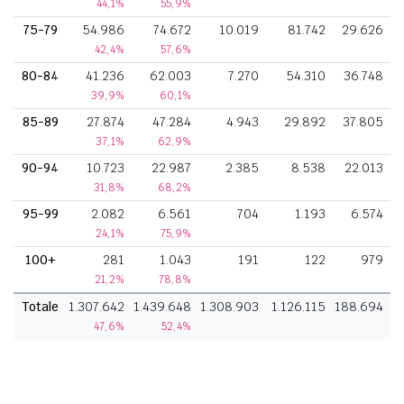
44,1%
55,9%
75-79
54.986
74.672
10.019
81.742
29.626
42,4%
57,6%
80-84
41.236
62.003
7.270
54.310
36.748
39,9%
60,1%
85-89
27.874
47.284
4.943
29.892
37.805
37,1%
62,9%
90-94
10.723
22.987
2.385
8.538
22.013
31,8%
68,2%
95-99
2.082
6.561
704
1.193
6.574
24,1%
75,9%
100+
281
1.043
191
122
979
21,2%
78,8%
Totale
1.307.642
1.439.648
1.308.903
1.126.115
188.694
47,6%
52,4%