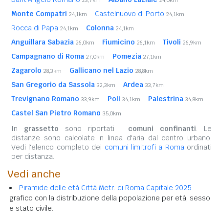
23,7km
24,0km
Monte Compatri
Castelnuovo di Porto
24,1km
24,1km
Rocca di Papa
Colonna
24,1km
24,1km
Anguillara Sabazia
Fiumicino
Tivoli
26,0km
26,1km
26,9km
Campagnano di Roma
Pomezia
27,0km
27,1km
Zagarolo
Gallicano nel Lazio
28,3km
28,8km
San Gregorio da Sassola
Ardea
32,3km
33,7km
Trevignano Romano
Poli
Palestrina
33,9km
34,1km
34,8km
Castel San Pietro Romano
35,0km
In
grassetto
sono riportati i
comuni confinanti
. Le
distanze sono calcolate in linea d'aria dal centro urbano.
Vedi l'elenco completo dei
comuni limitrofi a Roma
ordinati
per distanza.
Vedi anche
Piramide delle età Città Metr. di Roma Capitale 2025
grafico con la distribuzione della popolazione per età, sesso
e stato civile.