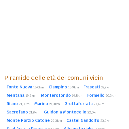
Piramide delle età dei comuni vicini
Fonte Nuova
Ciampino
Frascati
15,0km
15,9km
18,7km
Mentana
Monterotondo
Formello
19,3km
19,5km
20,3km
Riano
Marino
Grottaferrata
21,3km
21,3km
21,4km
Sacrofano
Guidonia Montecelio
21,8km
22,0km
Monte Porzio Catone
Castel Gandolfo
22,3km
23,3km
Sant'Angelo Romano
Albano Laziale