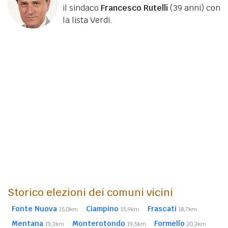
il sindaco
Francesco Rutelli
(39 anni)
con
la lista Verdi.
Storico elezioni dei comuni vicini
Fonte Nuova
Ciampino
Frascati
15,0km
15,9km
18,7km
Mentana
Monterotondo
Formello
19,3km
19,5km
20,3km