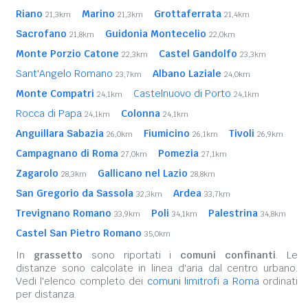
Riano
Marino
Grottaferrata
21,3km
21,3km
21,4km
Sacrofano
Guidonia Montecelio
21,8km
22,0km
Monte Porzio Catone
Castel Gandolfo
22,3km
23,3km
Sant'Angelo Romano
Albano Laziale
23,7km
24,0km
Monte Compatri
Castelnuovo di Porto
24,1km
24,1km
Rocca di Papa
Colonna
24,1km
24,1km
Anguillara Sabazia
Fiumicino
Tivoli
26,0km
26,1km
26,9km
Campagnano di Roma
Pomezia
27,0km
27,1km
Zagarolo
Gallicano nel Lazio
28,3km
28,8km
San Gregorio da Sassola
Ardea
32,3km
33,7km
Trevignano Romano
Poli
Palestrina
33,9km
34,1km
34,8km
Castel San Pietro Romano
35,0km
In
grassetto
sono riportati i
comuni confinanti
. Le
distanze sono calcolate in linea d'aria dal centro urbano.
Vedi l'elenco completo dei
comuni limitrofi a Roma
ordinati
per distanza.