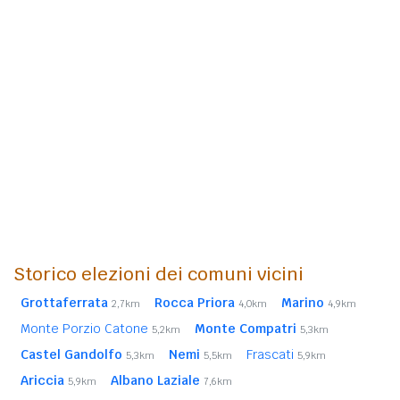
Storico elezioni dei comuni vicini
Grottaferrata
Rocca Priora
Marino
2,7km
4,0km
4,9km
Monte Porzio Catone
Monte Compatri
5,2km
5,3km
Castel Gandolfo
Nemi
Frascati
5,3km
5,5km
5,9km
Ariccia
Albano Laziale
5,9km
7,6km