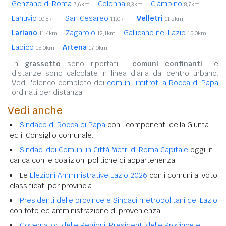
Genzano di Roma
Colonna
Ciampino
7,6km
8,3km
8,7km
Lanuvio
San Cesareo
Velletri
10,8km
11,0km
11,2km
Lariano
Zagarolo
Gallicano nel Lazio
11,4km
12,1km
15,0km
Labico
Artena
15,0km
17,0km
In
grassetto
sono riportati i
comuni confinanti
. Le
distanze sono calcolate in linea d'aria dal centro urbano.
Vedi l'elenco completo dei
comuni limitrofi a Rocca di Papa
ordinati per distanza.
Vedi anche
Sindaco di Rocca di Papa
con i componenti della Giunta
ed il Consiglio comunale.
Sindaci dei Comuni in Città Metr. di Roma Capitale
oggi in
carica con le coalizioni politiche di appartenenza.
Le
Elezioni Amministrative Lazio 2026
con i comuni al voto
classificati per provincia.
Presidenti delle province e Sindaci metropolitani del Lazio
con foto ed amministrazione di provenienza.
Governatori delle Regioni, Presidenti delle Province e