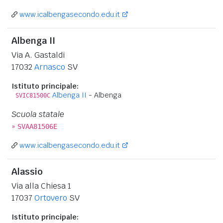
www.icalbengasecondo.edu.it
Albenga II
Via A. Gastaldi
17032
Arnasco
SV
Istituto principale:
Albenga II
- Albenga
SVIC81500C
Scuola statale
»
SVAA81506E
www.icalbengasecondo.edu.it
Alassio
Via alla Chiesa 1
17037
Ortovero
SV
Istituto principale: