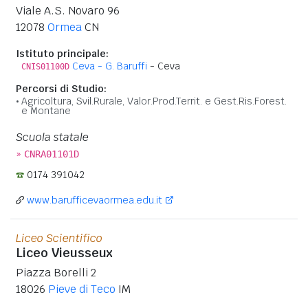
Viale A.S. Novaro 96
12078
Ormea
CN
Istituto principale:
Ceva - G. Baruffi
- Ceva
CNIS01100D
Percorsi di Studio:
Agricoltura, Svil.Rurale, Valor.Prod.Territ. e Gest.Ris.Forest.
e Montane
Scuola statale
»
CNRA01101D
0174 391042
www.barufficevaormea.edu.it
Liceo Scientifico
Liceo Vieusseux
Piazza Borelli 2
18026
Pieve di Teco
IM