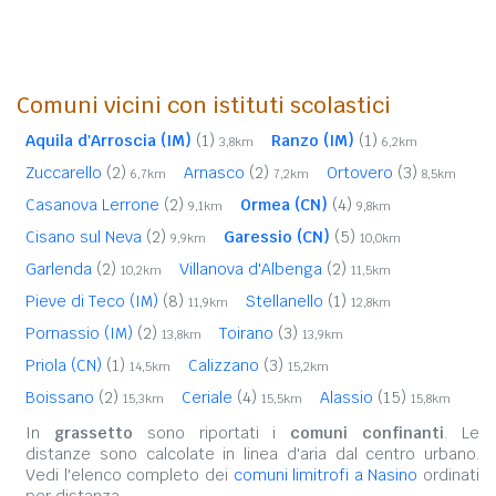
Comuni vicini con istituti scolastici
Aquila d'Arroscia (IM)
(1)
Ranzo (IM)
(1)
3,8km
6,2km
Zuccarello
(2)
Arnasco
(2)
Ortovero
(3)
6,7km
7,2km
8,5km
Casanova Lerrone
(2)
Ormea (CN)
(4)
9,1km
9,8km
Cisano sul Neva
(2)
Garessio (CN)
(5)
9,9km
10,0km
Garlenda
(2)
Villanova d'Albenga
(2)
10,2km
11,5km
Pieve di Teco (IM)
(8)
Stellanello
(1)
11,9km
12,8km
Pornassio (IM)
(2)
Toirano
(3)
13,8km
13,9km
Priola (CN)
(1)
Calizzano
(3)
14,5km
15,2km
Boissano
(2)
Ceriale
(4)
Alassio
(15)
15,3km
15,5km
15,8km
In
grassetto
sono riportati i
comuni confinanti
. Le
distanze sono calcolate in linea d'aria dal centro urbano.
Vedi l'elenco completo dei
comuni limitrofi a Nasino
ordinati
per distanza.