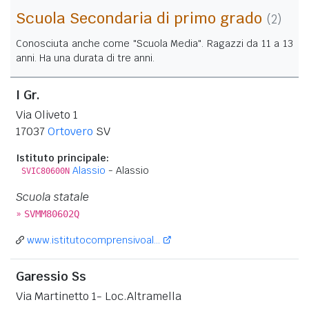
Scuola Secondaria di primo grado
(2)
Conosciuta anche come "Scuola Media". Ragazzi da 11 a 13
anni. Ha una durata di tre anni.
I Gr.
Via Oliveto 1
17037
Ortovero
SV
Istituto principale:
Alassio
- Alassio
SVIC80600N
Scuola statale
»
SVMM80602Q
www.istitutocomprensivoal...
Garessio Ss
Via Martinetto 1- Loc.Altramella