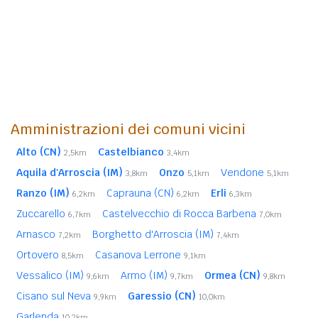
Amministrazioni dei comuni vicini
Alto (CN)
Castelbianco
2,5km
3,4km
Aquila d'Arroscia (IM)
Onzo
Vendone
3,8km
5,1km
5,1km
Ranzo (IM)
Caprauna (CN)
Erli
6,2km
6,2km
6,3km
Zuccarello
Castelvecchio di Rocca Barbena
6,7km
7,0km
Arnasco
Borghetto d'Arroscia (IM)
7,2km
7,4km
Ortovero
Casanova Lerrone
8,5km
9,1km
Vessalico (IM)
Armo (IM)
Ormea (CN)
9,6km
9,7km
9,8km
Cisano sul Neva
Garessio (CN)
9,9km
10,0km
Garlenda
10,2km