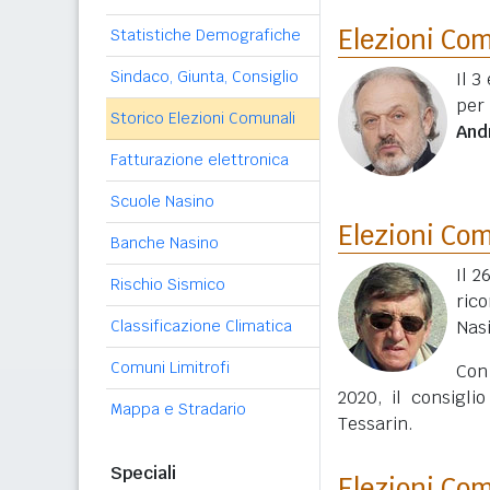
Elezioni Co
Statistiche Demografiche
Sindaco, Giunta, Consiglio
Il 3
per
Storico Elezioni Comunali
And
Fatturazione elettronica
Scuole Nasino
Elezioni Co
Banche Nasino
Il 2
Rischio Sismico
ric
Classificazione Climatica
Nas
Comuni Limitrofi
Con
2020, il consigli
Mappa e Stradario
Tessarin.
Speciali
Elezioni Co