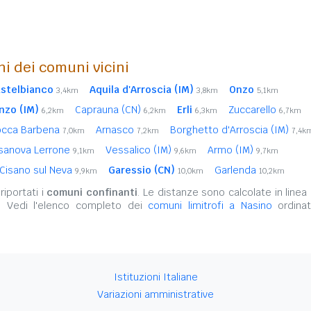
ni dei comuni vicini
stelbianco
Aquila d'Arroscia (IM)
Onzo
3,4km
3,8km
5,1km
nzo (IM)
Caprauna (CN)
Erli
Zuccarello
6,2km
6,2km
6,3km
6,7km
Rocca Barbena
Arnasco
Borghetto d'Arroscia (IM)
7,0km
7,2km
7,4k
sanova Lerrone
Vessalico (IM)
Armo (IM)
9,1km
9,6km
9,7km
Cisano sul Neva
Garessio (CN)
Garlenda
9,9km
10,0km
10,2km
iportati i
comuni confinanti
. Le distanze sono calcolate in linea 
. Vedi l'elenco completo dei
comuni limitrofi a Nasino
ordinat
Istituzioni Italiane
Variazioni amministrative