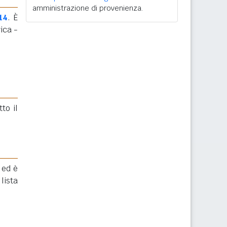
amministrazione di provenienza.
14
. È
ica -
to il
 ed è
lista