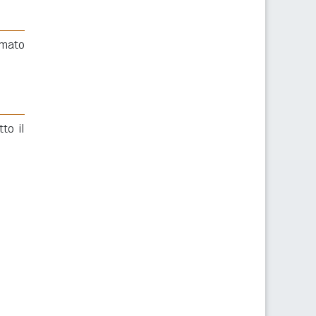
rmato
to il