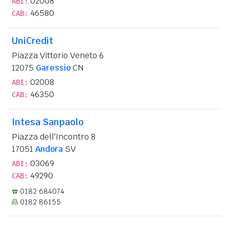
02008
ABI:
46580
CAB:
UniCredit
Piazza Vittorio Veneto 6
12075
Garessio
CN
02008
ABI:
46350
CAB:
Intesa Sanpaolo
Piazza dell'Incontro 8
17051
Andora
SV
03069
ABI:
49290
CAB:
0182 684074
0182 86155