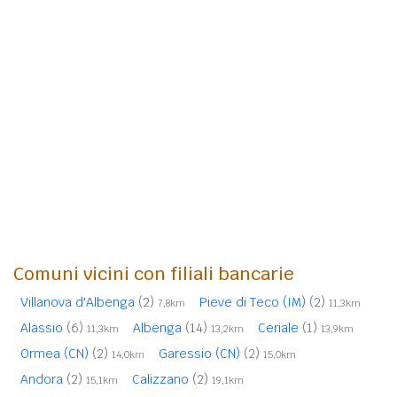
Comuni vicini con filiali bancarie
Villanova d'Albenga
(2)
Pieve di Teco (IM)
(2)
7,8km
11,3km
Alassio
(6)
Albenga
(14)
Ceriale
(1)
11,3km
13,2km
13,9km
Ormea (CN)
(2)
Garessio (CN)
(2)
14,0km
15,0km
Andora
(2)
Calizzano
(2)
15,1km
19,1km