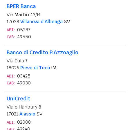
BPER Banca
Via Martiri 43/R
17038
Villanova d'Albenga
SV
05387
ABI:
49550
CAB:
Banco di Credito P.Azzoaglio
Via Eula 7
18026
Pieve di Teco
IM
03425
ABI:
49030
CAB:
UniCredit
Viale Hanbury 8
17021
Alassio
SV
02008
ABI:
49240
CAB: