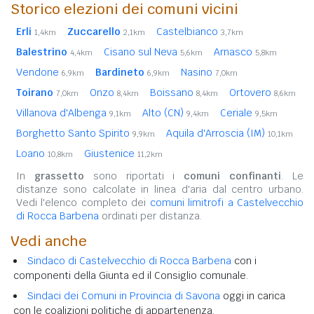
Storico elezioni dei comuni vicini
Erli
Zuccarello
Castelbianco
1,4km
2,1km
3,7km
Balestrino
Cisano sul Neva
Arnasco
4,4km
5,6km
5,8km
Vendone
Bardineto
Nasino
6,9km
6,9km
7,0km
Toirano
Onzo
Boissano
Ortovero
7,0km
8,4km
8,4km
8,6km
Villanova d'Albenga
Alto (CN)
Ceriale
9,1km
9,4km
9,5km
Borghetto Santo Spirito
Aquila d'Arroscia (IM)
9,9km
10,1km
Loano
Giustenice
10,8km
11,2km
In
grassetto
sono riportati i
comuni confinanti
. Le
distanze sono calcolate in linea d'aria dal centro urbano.
Vedi l'elenco completo dei
comuni limitrofi a Castelvecchio
di Rocca Barbena
ordinati per distanza.
Vedi anche
Sindaco di Castelvecchio di Rocca Barbena
con i
componenti della Giunta ed il Consiglio comunale.
Sindaci dei Comuni in Provincia di Savona
oggi in carica
con le coalizioni politiche di appartenenza.