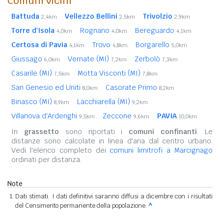
Comuni vicini
Battuda
Vellezzo Bellini
Trivolzio
2,4km
2,5km
2,9km
Torre d'Isola
Rognano
Bereguardo
4,0km
4,0km
4,1km
Certosa di Pavia
Trovo
Borgarello
4,1km
4,8km
5,0km
Giussago
Vernate (MI)
Zerbolò
6,0km
7,2km
7,3km
Casarile (MI)
Motta Visconti (MI)
7,5km
7,8km
San Genesio ed Uniti
Casorate Primo
8,0km
8,2km
Binasco (MI)
Lacchiarella (MI)
8,9km
9,2km
Villanova d'Ardenghi
Zeccone
PAVIA
9,5km
9,6km
10,0km
In
grassetto
sono riportati i
comuni confinanti
. Le
distanze sono calcolate in linea d'aria dal centro urbano.
Vedi l'elenco completo dei
comuni limitrofi a Marcignago
ordinati per distanza.
Note
Dati stimati. I dati definitivi saranno diffusi a dicembre con i risultati
del Censimento permanente della popolazione.
^