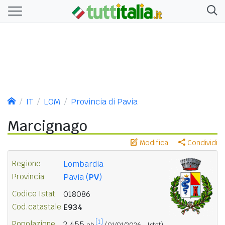
IT
LOM
Provincia di Pavia
Marcignago
Modifica
Condividi
Regione
Lombardia
Provincia
Pavia (
PV
)
Codice Istat
018086
Cod.catastale
E934
[1]
Popolazione
2.455
ab.
(01/01/2026 - Istat)