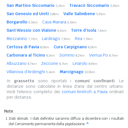
San Martino Siccomario
Travacò Siccomario
3,3km
3,9km
San Genesio ed Uniti
Valle Salimbene
5,8km
5,9km
Borgarello
Cava Manara
6,5km
6,5km
Sant'Alessio con Vialone
Torre d'Isola
6,6km
7,6km
Mezzanino
Lardirago
Rea
7,7km
7,9km
7,9km
Certosa di Pavia
Cura Carpignano
8,0km
8,0km
Carbonara al Ticino
Sommo
Verrua Po
8,1km
8,2km
8,7km
Albuzzano
Zeccone
Linarolo
8,7km
8,7km
8,9km
Villanova d'Ardenghi
Marcignago
9,4km
10,0km
In
grassetto
sono riportati i
comuni confinanti
. Le
distanze sono calcolate in linea d'aria dal centro urbano.
Vedi l'elenco completo dei
comuni limitrofi a Pavia
ordinati
per distanza.
Note
Dati stimati. I dati definitivi saranno diffusi a dicembre con i risultati
del Censimento permanente della popolazione.
^