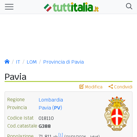
IT
LOM
Provincia di Pavia
Pavia
Modifica
Condividi
Regione
Lombardia
Provincia
Pavia (
PV
)
Codice Istat
018110
Cod.catastale
G388
[1]
Popolazione
71.811
ab.
(01/01/2026 - Istat)