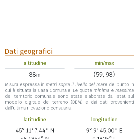
Dati geografici
altitudine
min/max
88
(59, 98)
m
Misura espressa in
metri sopra il livello del mare
del punto in
cui è situata la Casa Comunale. Le quote
minima
e
massima
del territorio comunale sono state elaborate dall'Istat sul
modello digitale del terreno (DEM) e dai dati provenienti
dall'ultima rilevazione censuaria.
latitudine
longitudine
45° 11' 7,44'' N
9° 9' 45,00'' E
45,1854° N
9,1625° E