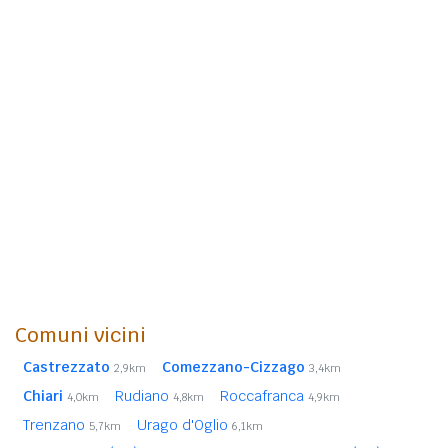
Comuni vicini
Castrezzato
Comezzano-Cizzago
2,9km
3,4km
Chiari
Rudiano
Roccafranca
4,0km
4,8km
4,9km
Trenzano
Urago d'Oglio
5,7km
6,1km