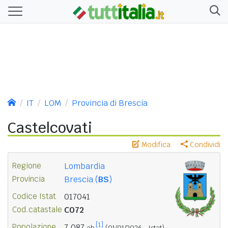
IT
LOM
Provincia di Brescia
Castelcovati
Modifica
Condividi
Regione
Lombardia
Provincia
Brescia (
BS
)
Codice Istat
017041
Cod.catastale
C072
[1]
Popolazione
7.087
ab.
(01/01/2026 - Istat)