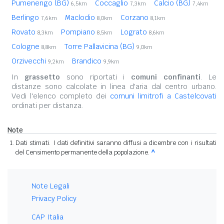
Pumenengo (BG)
Coccaglio
Calcio (BG)
6,5km
7,3km
7,4km
Berlingo
Maclodio
Corzano
7,6km
8,0km
8,1km
Rovato
Pompiano
Lograto
8,3km
8,5km
8,6km
Cologne
Torre Pallavicina (BG)
8,8km
9,0km
Orzivecchi
Brandico
9,2km
9,9km
In
grassetto
sono riportati i
comuni confinanti
. Le
distanze sono calcolate in linea d'aria dal centro urbano.
Vedi l'elenco completo dei
comuni limitrofi a Castelcovati
ordinati per distanza.
Note
Dati stimati. I dati definitivi saranno diffusi a dicembre con i risultati
del Censimento permanente della popolazione.
^
Note Legali
Privacy Policy
CAP Italia