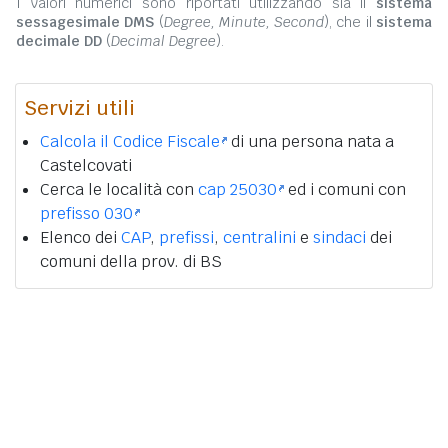
I valori numerici sono riportati utilizzando sia il
sistema
sessagesimale DMS
(
Degree, Minute, Second
), che il
sistema
decimale DD
(
Decimal Degree
).
Servizi utili
Calcola il Codice Fiscale
di una persona nata a
Castelcovati
Cerca le località con
cap 25030
ed i comuni con
prefisso 030
Elenco dei
CAP
,
prefissi
,
centralini
e
sindaci
dei
comuni della prov. di BS