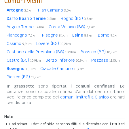
Comuni vicini
Artogne
Pian Camuno
2,1km
3,0km
Darfo Boario Terme
Rogno (BG)
3,2km
3,5km
Angolo Terme
Costa Volpino (BG)
3,6km
7,1km
Piancogno
Pisogne
Esine
Borno
7,2km
8,1km
8,9km
9,1km
Ossimo
Lovere (BG)
9,9km
10,2km
Castione della Presolana (BG)
Bossico (BG)
10,2km
10,9km
Castro (BG)
Berzo Inferiore
Pezzaze
10,9km
10,9km
11,0km
Bovegno
Cividate Camuno
11,1km
11,7km
Pianico (BG)
11,9km
In
grassetto
sono riportati i
comuni confinanti
. Le
distanze sono calcolate in linea d'aria dal centro urbano.
Vedi l'elenco completo dei
comuni limitrofi a Gianico
ordinati
per distanza.
Note
Dati stimati. I dati definitivi saranno diffusi a dicembre con i risultati