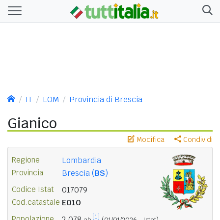
IT
LOM
Provincia di Brescia
Gianico
Modifica
Condividi
Regione
Lombardia
Provincia
Brescia (
BS
)
Codice Istat
017079
Cod.catastale
E010
[1]
Popolazione
2.078
ab.
(01/01/2026 - Istat)