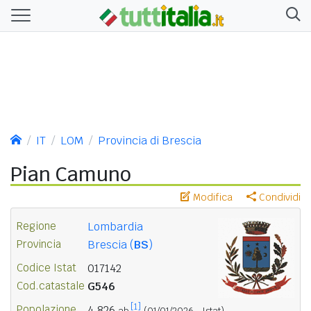
IT
LOM
Provincia di Brescia
Pian Camuno
Modifica
Condividi
Regione
Lombardia
Provincia
Brescia (
BS
)
Codice Istat
017142
Cod.catastale
G546
[1]
Popolazione
4.826
ab.
(01/01/2026 - Istat)