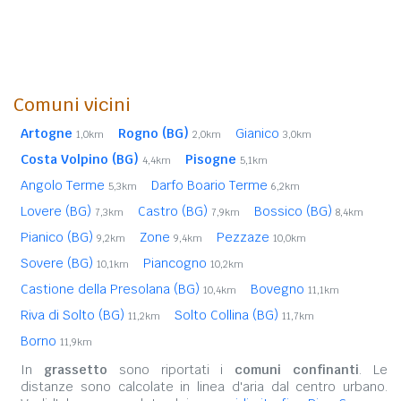
Comuni vicini
Artogne
Rogno (BG)
Gianico
1,0km
2,0km
3,0km
Costa Volpino (BG)
Pisogne
4,4km
5,1km
Angolo Terme
Darfo Boario Terme
5,3km
6,2km
Lovere (BG)
Castro (BG)
Bossico (BG)
7,3km
7,9km
8,4km
Pianico (BG)
Zone
Pezzaze
9,2km
9,4km
10,0km
Sovere (BG)
Piancogno
10,1km
10,2km
Castione della Presolana (BG)
Bovegno
10,4km
11,1km
Riva di Solto (BG)
Solto Collina (BG)
11,2km
11,7km
Borno
11,9km
In
grassetto
sono riportati i
comuni confinanti
. Le
distanze sono calcolate in linea d'aria dal centro urbano.