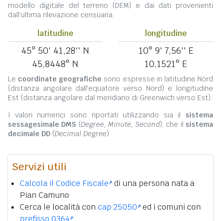
modello digitale del terreno (DEM) e dai dati provenienti
dall'ultima rilevazione censuaria.
latitudine
longitudine
45° 50' 41,28'' N
10° 9' 7,56'' E
45,8448° N
10,1521° E
Le
coordinate geografiche
sono espresse in latitudine Nord
(distanza angolare dall'equatore verso Nord) e longitudine
Est (distanza angolare dal meridiano di Greenwich verso Est).
I valori numerici sono riportati utilizzando sia il
sistema
sessagesimale DMS
(
Degree, Minute, Second
), che il
sistema
decimale DD
(
Decimal Degree
).
Servizi utili
Calcola il Codice Fiscale
di una persona nata a
Pian Camuno
Cerca le località con
cap 25050
ed i comuni con
prefisso 0364