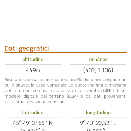
Dati geografici
altitudine
min/max
449
(432, 1.136)
m
Misura espressa in
metri sopra il livello del mare
del punto in
cui è situata la Casa Comunale. Le quote
minima
e
massima
del territorio comunale sono state elaborate dall'Istat sul
modello digitale del terreno (DEM) e dai dati provenienti
dall'ultima rilevazione censuaria.
latitudine
longitudine
45° 49' 37,56'' N
9° 43' 23,52'' E
45,8271° N
9,7232° E