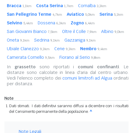
Bracca
Costa Serina
Cornalba
1,1km
1,7km
3,3km
San Pellegrino Terme
Aviatico
Serina
4,7km
5,0km
5,1km
Selvino
Dossena
Zogno
5,4km
6,3km
6,4km
San Giovanni Bianco
Oltre il Colle
Albino
7,5km
7,9km
9,0km
Oneta
Sedrina
Gazzaniga
9,1km
9,1km
9,1km
Ubiale Clanezzo
Cene
Nembro
9,3km
9,3km
9,4km
Camerata Cornello
Fiorano al Serio
9,5km
9,8km
In
grassetto
sono riportati i
comuni confinanti
. Le
distanze sono calcolate in linea d'aria dal centro urbano.
Vedi l'elenco completo dei
comuni limitrofi ad Algua
ordinati
per distanza.
Note
Dati stimati. I dati definitivi saranno diffusi a dicembre con i risultati
del Censimento permanente della popolazione.
^
Note Legali