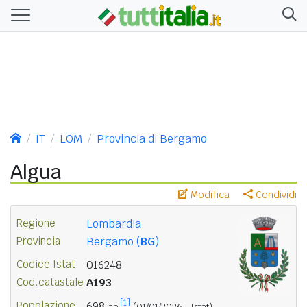
IT
LOM
Provincia di Bergamo
Algua
Modifica
Condividi
Regione
Lombardia
Provincia
Bergamo (
BG
)
Codice Istat
016248
Cod.catastale
A193
[1]
Popolazione
698
ab.
(01/01/2026 - Istat)