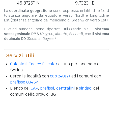
45,8725° N
9,7323° E
Le
coordinate geografiche
sono espresse in latitudine Nord
(distanza angolare dall'equatore verso Nord) e longitudine
Est (distanza angolare dal meridiano di Greenwich verso Est).
I valori numerici sono riportati utilizzando sia il
sistema
sessagesimale DMS
(
Degree, Minute, Second
), che il
sistema
decimale DD
(
Decimal Degree
).
Servizi utili
Calcola il Codice Fiscale
di una persona nata a
Serina
Cerca le località con
cap 24017
ed i comuni con
prefisso 0345
Elenco dei
CAP
,
prefissi
,
centralini
e
sindaci
dei
comuni della prov. di BG