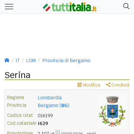
IT
LOM
Provincia di Bergamo
Serina
Modifica
Condividi
Regione
Lombardia
Provincia
Bergamo (
BG
)
Codice Istat
016199
Cod.catastale
I629
[1]
Popolazione
2.107
ab.
(01/01/2026 - Istat)