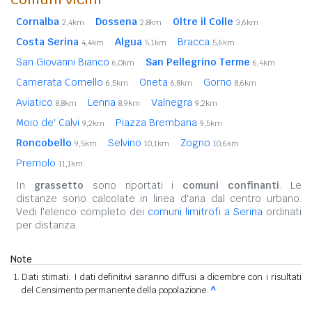
Cornalba
Dossena
Oltre il Colle
2,4km
2,8km
3,6km
Costa Serina
Algua
Bracca
4,4km
5,1km
5,6km
San Giovanni Bianco
San Pellegrino Terme
6,0km
6,4km
Camerata Cornello
Oneta
Gorno
6,5km
6,8km
8,6km
Aviatico
Lenna
Valnegra
8,8km
8,9km
9,2km
Moio de' Calvi
Piazza Brembana
9,2km
9,5km
Roncobello
Selvino
Zogno
9,5km
10,1km
10,6km
Premolo
11,1km
In
grassetto
sono riportati i
comuni confinanti
. Le
distanze sono calcolate in linea d'aria dal centro urbano.
Vedi l'elenco completo dei
comuni limitrofi a Serina
ordinati
per distanza.
Note
Dati stimati. I dati definitivi saranno diffusi a dicembre con i risultati
del Censimento permanente della popolazione.
^