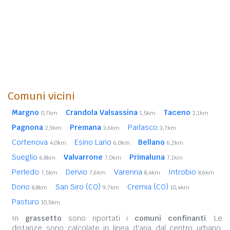
Comuni vicini
Margno
Crandola Valsassina
Taceno
0,7km
1,5km
2,1km
Pagnona
Premana
Parlasco
2,9km
3,6km
3,7km
Cortenova
Esino Lario
Bellano
4,0km
6,0km
6,2km
Sueglio
Valvarrone
Primaluna
6,8km
7,0km
7,1km
Perledo
Dervio
Varenna
Introbio
7,5km
7,6km
8,4km
8,6km
Dorio
San Siro (CO)
Cremia (CO)
8,8km
9,7km
10,4km
Pasturo
10,5km
In
grassetto
sono riportati i
comuni confinanti
. Le
distanze sono calcolate in linea d'aria dal centro urbano.