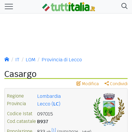
IT
LOM
Provincia di Lecco
Casargo
Modifica
Condividi
Regione
Lombardia
Provincia
Lecco (
LC
)
Codice Istat
097015
Cod.catastale
B937
[1]
Popolazione
833
ab.
(01/01/2026 - Istat)