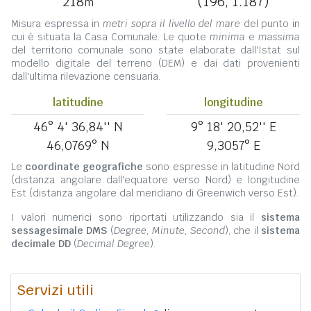
218
(196, 1.187)
m
Misura espressa in
metri sopra il livello del mare
del punto in
cui è situata la Casa Comunale. Le quote
minima
e
massima
del territorio comunale sono state elaborate dall'Istat sul
modello digitale del terreno (DEM) e dai dati provenienti
dall'ultima rilevazione censuaria.
latitudine
longitudine
46° 4' 36,84'' N
9° 18' 20,52'' E
46,0769° N
9,3057° E
Le
coordinate geografiche
sono espresse in latitudine Nord
(distanza angolare dall'equatore verso Nord) e longitudine
Est (distanza angolare dal meridiano di Greenwich verso Est).
I valori numerici sono riportati utilizzando sia il
sistema
sessagesimale DMS
(
Degree, Minute, Second
), che il
sistema
decimale DD
(
Decimal Degree
).
Servizi utili