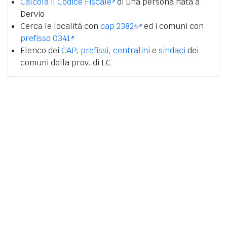
Calcola il Codice Fiscale
di una persona nata a
Dervio
Cerca le località con
cap 23824
ed i comuni con
prefisso 0341
Elenco dei
CAP
,
prefissi
,
centralini
e
sindaci
dei
comuni della prov. di LC