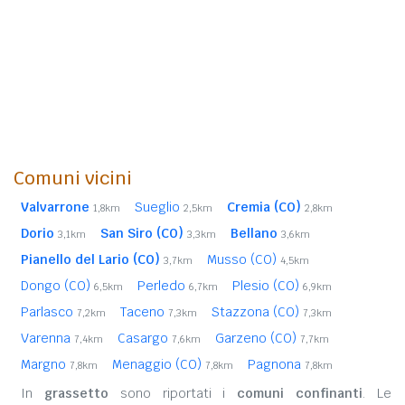
Comuni vicini
Valvarrone
Sueglio
Cremia (CO)
1,8km
2,5km
2,8km
Dorio
San Siro (CO)
Bellano
3,1km
3,3km
3,6km
Pianello del Lario (CO)
Musso (CO)
3,7km
4,5km
Dongo (CO)
Perledo
Plesio (CO)
6,5km
6,7km
6,9km
Parlasco
Taceno
Stazzona (CO)
7,2km
7,3km
7,3km
Varenna
Casargo
Garzeno (CO)
7,4km
7,6km
7,7km
Margno
Menaggio (CO)
Pagnona
7,8km
7,8km
7,8km
In
grassetto
sono riportati i
comuni confinanti
. Le