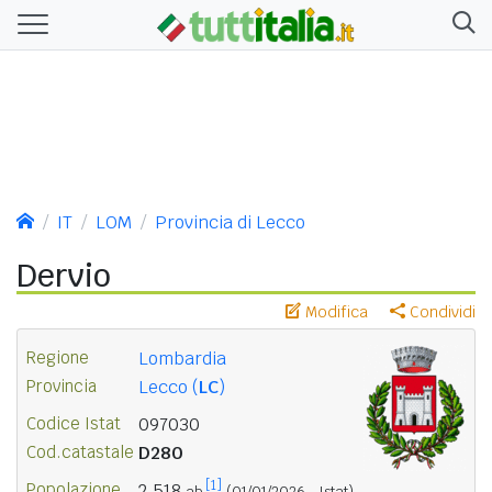
IT
LOM
Provincia di Lecco
Dervio
Modifica
Condividi
Regione
Lombardia
Provincia
Lecco (
LC
)
Codice Istat
097030
Cod.catastale
D280
[1]
Popolazione
2.518
ab.
(01/01/2026 - Istat)