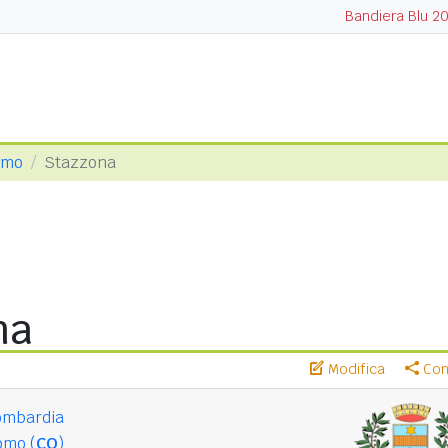
Bandiera Blu 2
omo
Stazzona
na
Modifica
Cond
ombardia
omo (
CO
)