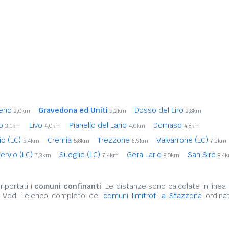
zeno
Gravedona ed Uniti
Dosso del Liro
2,0km
2,2km
2,8km
so
Livo
Pianello del Lario
Domaso
3,1km
4,0km
4,0km
4,8km
io (LC)
Cremia
Trezzone
Valvarrone (LC)
5,4km
5,8km
6,9km
7,3km
ervio (LC)
Sueglio (LC)
Gera Lario
San Siro
7,3km
7,4km
8,0km
8,4
iportati i
comuni confinanti
. Le distanze sono calcolate in linea 
. Vedi l'elenco completo dei
comuni limitrofi a Stazzona
ordinat