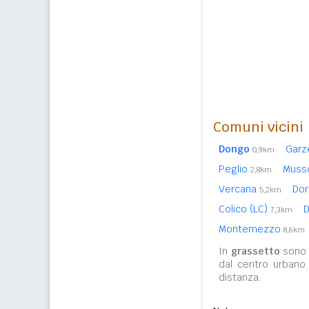
Comuni vicini
Dongo
Gar
0,9km
Peglio
Mus
2,8km
Vercana
Dor
5,2km
Colico (LC)
D
7,3km
Montemezzo
8,6km
In
grassetto
sono r
dal centro urbano
distanza.