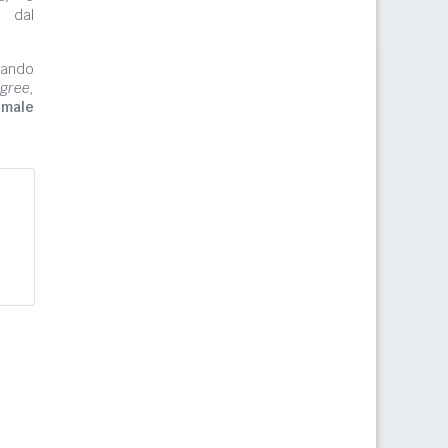
e dal
zzando
gree,
imale