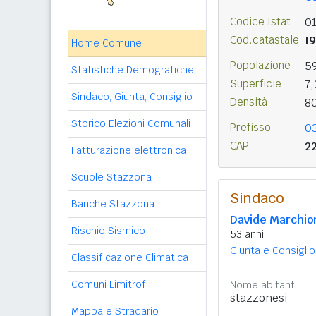
Codice Istat
0
Cod.catastale
I
Home Comune
Popolazione
5
Statistiche Demografiche
Superficie
7
Sindaco, Giunta, Consiglio
Densità
8
Storico Elezioni Comunali
Prefisso
0
CAP
2
Fatturazione elettronica
Scuole Stazzona
Sindaco
Banche Stazzona
Davide Marchio
Rischio Sismico
53 anni
Giunta e Consiglio
Classificazione Climatica
Comuni Limitrofi
Nome abitanti
stazzonesi
Mappa e Stradario