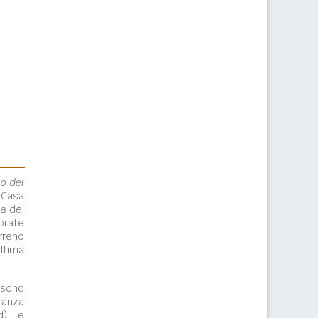
lo del
 Casa
ma
del
orate
rreno
ltima
ono
tanza
rd) e