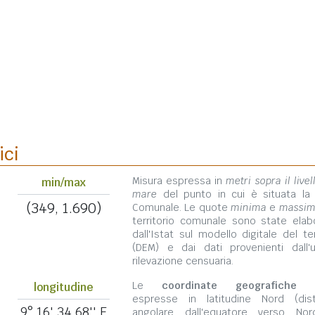
ici
Misura espressa in
metri sopra il livel
min/max
mare
del punto in cui è situata la
(349, 1.690)
Comunale. Le quote
minima
e
massi
territorio comunale sono state elab
dall'Istat sul modello digitale del te
(DEM) e dai dati provenienti dall'u
rilevazione censuaria.
Le
coordinate geografiche
s
longitudine
espresse in latitudine Nord (dis
9° 16' 34,68'' E
angolare dall'equatore verso No