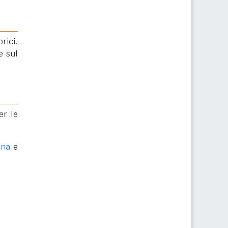
rici.
e sul
er le
ona
e