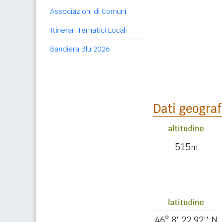
Associazioni di Comuni
Itinerari Tematici Locali
Bandiera Blu 2026
Dati geograf
altitudine
515
m
latitudine
46° 8' 22,92'' N