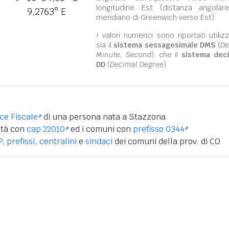
longitudine Est (distanza angolar
9,2763° E
meridiano di Greenwich verso Est).
I valori numerici sono riportati utili
sia il
sistema sessagesimale DMS
(
De
Minute, Second
), che il
sistema dec
DD
(
Decimal Degree
).
ice Fiscale
di una persona nata a Stazzona
ità con
cap 22010
ed i comuni con
prefisso 0344
P
,
prefissi
,
centralini
e
sindaci
dei comuni della prov. di CO