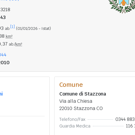
13218
943
[1]
93
ab.
(01/01/2026 - Istat)
,38
km²
0,37
ab./
km²
344
2010
Comune
ni
Comune di Stazzona
Via alla Chiesa
22010 Stazzona CO
0344 88
Telefono/Fax
116 
Guardia Medica