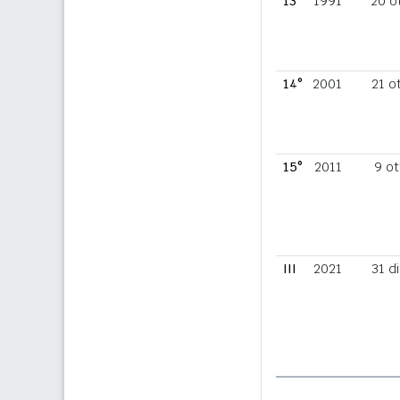
13°
1991
20 o
14°
2001
21 o
15°
2011
9 ot
III
2021
31 d