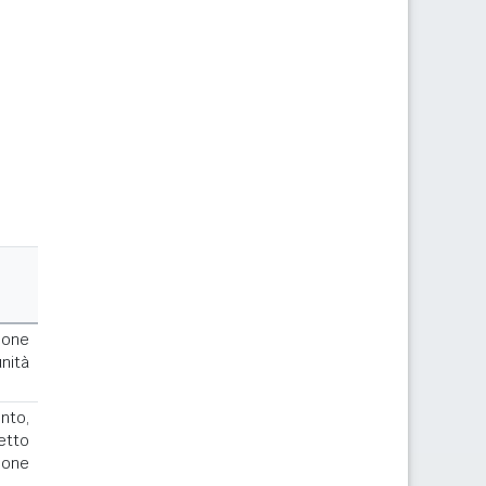
ione
nità
to,
cetto
ione