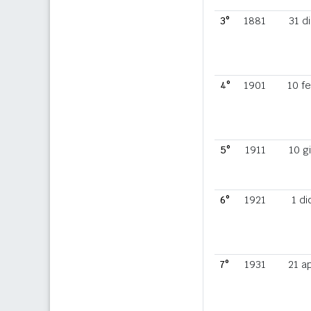
3°
1881
31 d
4°
1901
10 f
5°
1911
10 g
6°
1921
1 di
7°
1931
21 a