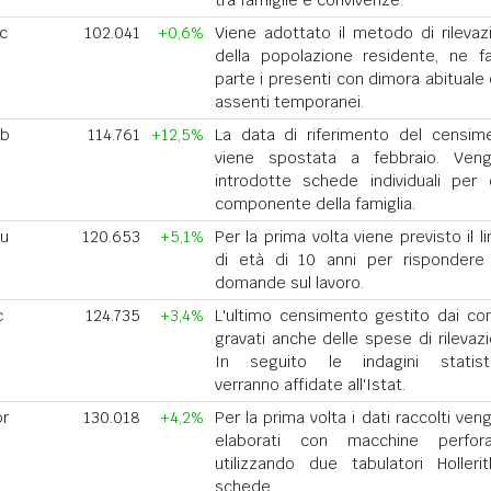
tra famiglie e convivenze.
ic
102.041
+0,6%
Viene adottato il metodo di rilevaz
della popolazione residente, ne f
parte i presenti con dimora abituale 
assenti temporanei.
eb
114.761
+12,5%
La data di riferimento del censim
viene spostata a febbraio. Ven
introdotte schede individuali per 
componente della famiglia.
iu
120.653
+5,1%
Per la prima volta viene previsto il l
di età di 10 anni per rispondere 
domande sul lavoro.
c
124.735
+3,4%
L'ultimo censimento gestito dai co
gravati anche delle spese di rilevazi
In seguito le indagini statist
verranno affidate all'Istat.
pr
130.018
+4,2%
Per la prima volta i dati raccolti ve
elaborati con macchine perforat
utilizzando due tabulatori Holleri
schede.