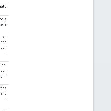
uato
ne a
elle
. Per
zano
 con
r e
 dei
o con
ngua
stica
tano
io e