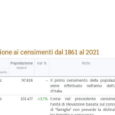
ione ai censimenti dal 1861 al 2021
Popolazione
Var %
Note
residenti
amento
ic
97.818
-
Il primo censimento della popolaz
viene effettuato nell'anno dell'u
d'Italia.
ic
101.477
+3,7%
Come nel precedente censimen
l'unità di rilevazione basata sul con
di "famiglia" non prevede la distinz