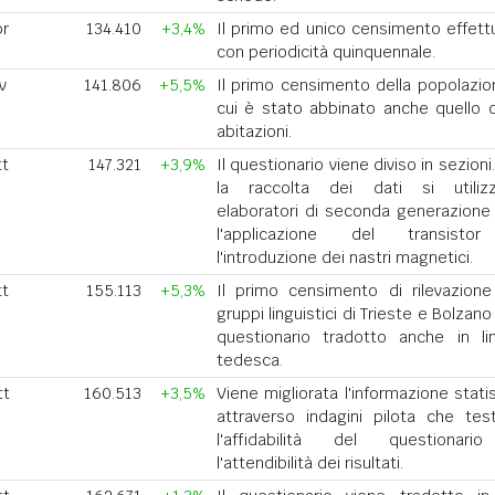
pr
134.410
+3,4%
Il primo ed unico censimento effett
con periodicità quinquennale.
v
141.806
+5,5%
Il primo censimento della popolazio
cui è stato abbinato anche quello d
abitazioni.
tt
147.321
+3,9%
Il questionario viene diviso in sezioni
la raccolta dei dati si utiliz
elaboratori di seconda generazione
l'applicazione del transisto
l'introduzione dei nastri magnetici.
tt
155.113
+5,3%
Il primo censimento di rilevazione
gruppi linguistici di Trieste e Bolzan
questionario tradotto anche in li
tedesca.
tt
160.513
+3,5%
Viene migliorata l'informazione stati
attraverso indagini pilota che tes
l'affidabilità del questionar
l'attendibilità dei risultati.