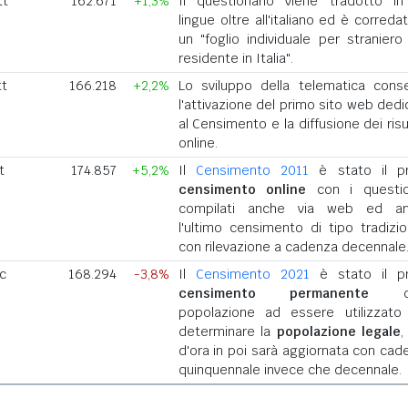
tt
162.671
+1,3%
Il questionario viene tradotto in
lingue oltre all'italiano ed è correda
un "foglio individuale per straniero
residente in Italia".
tt
166.218
+2,2%
Lo sviluppo della telematica cons
l'attivazione del primo sito web dedi
al Censimento e la diffusione dei risu
online.
t
174.857
+5,2%
Il
Censimento 2011
è stato il p
censimento online
con i questio
compilati anche via web ed a
l'ultimo censimento di tipo tradizio
con rilevazione a cadenza decennale
ic
168.294
-3,8%
Il
Censimento 2021
è stato il p
censimento permanente
del
popolazione ad essere utilizzato
determinare la
popolazione legale
,
d'ora in poi sarà aggiornata con cad
quinquennale invece che decennale.