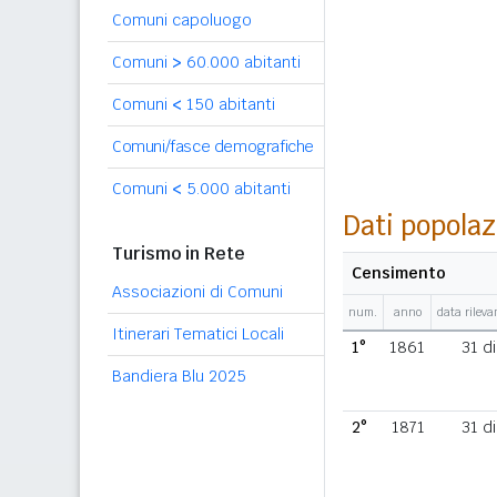
Comuni capoluogo
Comuni
>
60.000 abitanti
Comuni
<
150 abitanti
Comuni/fasce demografiche
Comuni
<
5.000 abitanti
Dati popolaz
Turismo in Rete
Censimento
Associazioni di Comuni
num.
anno
data rilev
Itinerari Tematici Locali
1°
1861
31 d
Bandiera Blu 2025
2°
1871
31 d