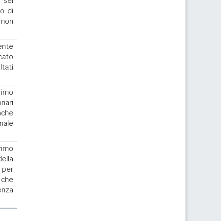
 sei
to di
 non
ente
cato
ltati
rimo
nari
nche
nale
.
rimo
la
 per
 che
enza