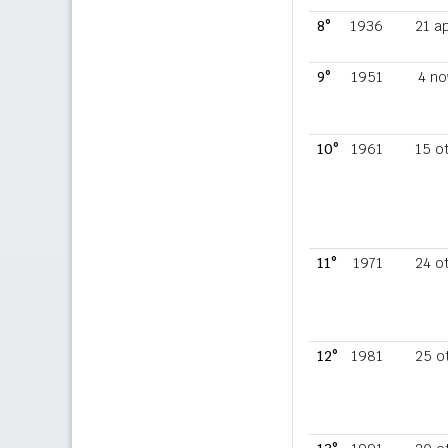
8°
1936
21 a
9°
1951
4 no
10°
1961
15 o
11°
1971
24 o
12°
1981
25 o