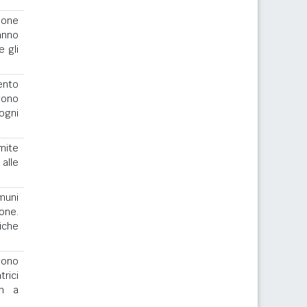
ione
anno
e gli
ento
gono
ogni
imite
alle
muni
one.
iche
ngono
rici
th a