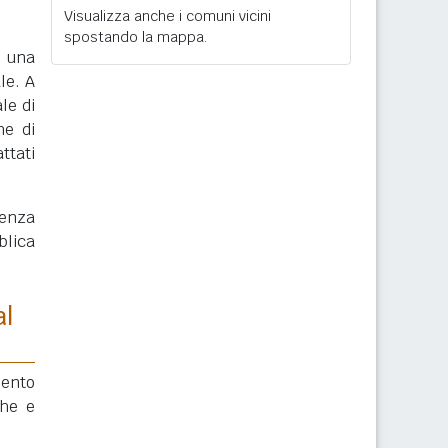
Visualizza anche i comuni vicini
spostando la mappa.
, una
le. A
le di
ne di
ttati
enza
blica
al
mento
che e